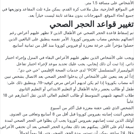
الأشخاص على مسافة 1.5 متر.
في المواقع الخارجية، مثل ملاعب كرة القدم، يمكن ملء ثلث المقاعد وتوزيعها في
جميع أنحاء الموقع. المهرجانات بدون مقاعد ثابتة ليست خياراً بعد.
تغيير قواعد الحجر الصحي
تم إسقاط قاعدة الحجر الصحي عن الأطفال الذين لا تظهر عليهم أعراض رغم
اتصالهم بشخص مصاب بفيروس كورونا. الأمر نفسه ينطبق على البالغين الذين
حصلوا مؤخراً على جرعة معززة أو فيروس كورونا منذ أقل من ثمانية أسابيع.
ويجب على الأشخاص الذين تظهر عليهم الأعراض البقاء في المنزل وإجراء اختبار
ذاتي. إذا ثبت أن ذلك إيجابي، يجب عليك تحديد موعد لإجراء اختبار تفاعل
البوليميراز المتسلسل “PCR” لدى خدمات الصحة الإقليمي “خي خي دي”.
إذاً لم يعد يتعين على الأشخاص أن يدخلوا الحجر الصحي بعد الاتصال بشخص تبين
أنه مصاب بكورونا إذا لم يكن لديهم أعراض مرض كوفيد-19، وينطبق ذلك على:
طفل أو طالب يحضر رعاية الأطفال أو التعليم الابتدائي أو التعليم الثانوي
طلاب المعهد تلمهني المتوسط أو طالب التعليم العالي الذين تقل أعمارهم عن 18
عاماً
الشخص الذي تلقى حقنة معززة قبل أكثر من أسبوع
شخص أثبتت إصابته بفيروس كورونا قبل أقل من 8 أسابيع وتعافى من العدوى.
أولئك الذين ثبتت إصابتهم بفيروس كورونا يجب أن يظلوا في الحجر الصحي لمدة
سبعة أيام على الأقل. يمكنهم بعد ذلك مغادرة الحجر الصحي بعد أن تختفي الأعراض
خلال 24 ساعة. يمكن أن تستمر مدة الحجر الصحي حتى 14 يوماً إجمالاً.