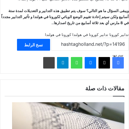
ويبقى السؤال ما هو التالي؟ سوف يتم تطبيق هذه التدابير و التعديلات لمدة ستة
أسابيع ولكن سيتم إعادة تقييم الوضع الوبائي لكورونا في هولندا و تأثير التدابير مجدداً
في 8 مارس أي بعد ثلاثة أسابيع من تاريخ اصدارها..
تدابير كورونا
تدابير كورونا في هولندا
كورونا في هولندا
نسخ الرابط
شاركها
فيسبوك
‫X
ماسنجر
واتساب
تيلقرام
مشاركة عبر البريد
مقالات ذات صلة