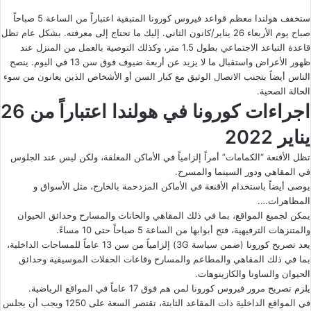
ستخفف هولندا معظم قواعد فيروس كورونا المتبقية اعتباراً من الساعة 5 صباحاً
صباح يوم الأربعاء 26 يناير/كانون الثاني. إليك ما تحتاج إلى معرفته. بشكل عام تظل
قاعدة التباعد الاجتماعي بطول 1.5 متر، وكذلك التوصية بالعمل من المنزل عند
ظهور الأعراض واستقبال ما لا يزيد عن أربعة ضيوف فوق سن 13 في اليوم. ينصح
الناس أيضاً بتجنب الاتصال الوثيق مع كبار السن أو الأشخاص الذين يعانون من سوء
الحالة الصحية.
اجراءات كورونا في هولندا اعتباراً من 26
يناير 2022
تظل الأقنعة “الكمامات” أمراً إلزامياً في الأماكن المغلقة، ولكن ليس عند الجلوس
في المقاهي ودور السينما والمسرح.
يوصى أيضاً باستخدام الأقنعة في الأماكن المزدحمة بالخارج، مثل الأسواق و
المظاهرات….
يمكن لجميع المواقع، بما في ذلك المقاهي والحانات والمسارح وحدائق الحيوان
والمتنزهات الترفيهية، فتح أبوابها من الساعة 5 صباحاً حتى 10 مساءً.
يعد تصريح كورونا (ضمن سياسة 3G) إلزامياً من سن 13 عاماً للمساحات الداخلية،
بما في ذلك المقاهي والمطاعم والمسارح وقاعات الحفلات الموسيقية وحدائق
الحيوان والساونا والكازينوهات.
يلزم تصريح مرور فيروس كورونا لمن هم فوق 17 عاماً في المواقع الرياضية.
في المواقع الداخلية ذات المقاعد الثابتة، تقتصر السعة على 1250 ويجب أن يجلس