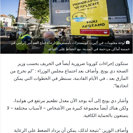
لوحة معلومات في ألبرت كويبسترات بأمستردام-ارتداء قناع الفم أمر إلزامي في
خمسة أماكن مزدحمة في المدينة، مع الحفاظ على التباعد
ستكون إجراءات كورونا ضرورية أيضاً في الخريف بحسب وزير
الصحة دي يونج. وأضاف بعد اجتماع مجلس الوزراء : “لم نخرج من
المأزق بعد ، في الأيام القادمة، سننظر في الخطوات التي يمكن
اتخاذها”.
وأشار دي يونج إلى أنه يوجد الآن معدل تطعيم مرتفع في هولندا،
ولكن هناك أيضاً مجموعة كبيرة من الأشخاص – لأسباب مختلفة – لا
يتمتعون بالحماية الكافية.
وأضاف الوزير: “نتيجة لذلك، يمكن أن يزداد الضغط على الرعاية