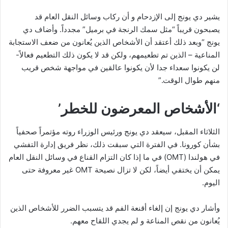
يشير دي يونج إلى الإزدحام و أن ركاب وسائل النقل العام قد
يصبحون قريباً “مثل سمك الرنجة في برميل” مجدداً. وأضاف دي
يونج “وبعد ذلك أعتقد أن الأشخاص الذين يُعانون من ضعف الاستجابة
المناعية – الذين تم تطعيمهم، ولكن قد لا يكون ذلك التطعيم فعالاً-
لن يكونوا سعداء جدا لأن يكونوا عالقين في مواجهة شخص قريب
منهم طوال الوقت.”
‘الأشخاص المعرضون للخطر’
الثلاثاء المقبل، سيعقد دي يونج ورئيس الوزراء روته مؤتمراً صحفياً
بشأن كورونا. في الفترة التي سبقت ذلك، نظر فريق إدارة التفشي
في هولندا (OMT) في ما إذا كان التزام القناع في وسائل النقل العام
يمكن أن يختفي أيضاً، لكن لا تزال نصيحة OMT غير معروفة حتى
اليوم.
وأشار دي يونج إن إلغاء أقنعة الفم قد يتسبب الضرر للأشخاص الذين
يُعانون من نقص المناعة و لم يجدي اللقاح معهم.