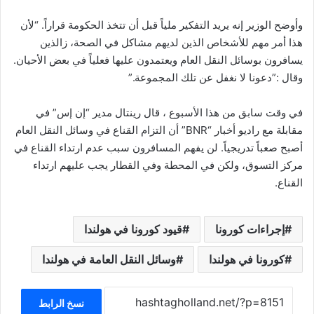
وأوضح الوزير إنه يريد التفكير ملياً قبل أن تتخذ الحكومة قراراً. “لأن
هذا أمر مهم للأشخاص الذين لديهم مشاكل في الصحة، زالذين
يسافرون بوسائل النقل العام ويعتمدون عليها فعلياً في بعض الأحيان.
وقال :”دعونا لا نغفل عن تلك المجموعة.”
في وقت سابق من هذا الأسبوع ، قال رينتال مدير “إن إس” في
مقابلة مع راديو أخبار “BNR” أن التزام القناع في وسائل النقل العام
أصبح صعباً تدريجياً. لن يفهم المسافرون سبب عدم ارتداء القناع في
مركز التسوق، ولكن في المحطة وفي القطار يجب عليهم ارتداء
القناع.
إجراءات كورونا
قيود كورونا في هولندا
كورونا في هولندا
وسائل النقل العامة في هولندا
نسخ الرابط