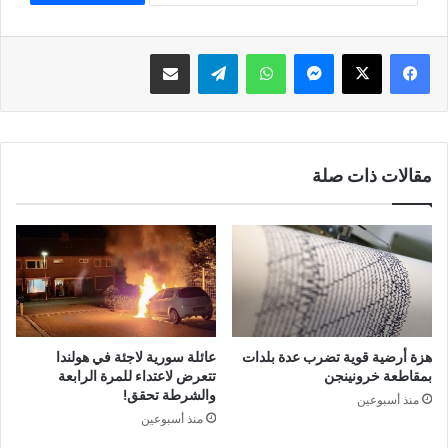
فيسبوك
‫X
ماسنجر
واتساب
تيلقرام
مشاركة عبر البريد
مقالات ذات صلة
هزة أرضية قوية تضرب عدة بلدات
عائلة سورية لاجئة في هولندا
بمقاطعة خرونينجن
تتعرض لاعتداء للمرة الرابعة
والشرطة تحقق!
منذ أسبوعين
منذ أسبوعين