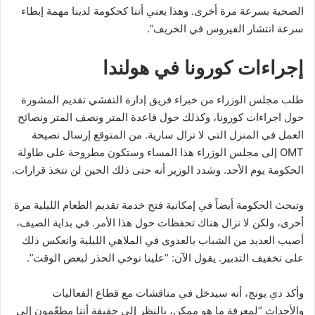
الصحية بسرعة مرة أخرى. وهذا يعني أننا كحكومة لدينا مهمة إبطاء
سرعة انتشار الفيروس في الخريف”.
إجراءات كورونا في هولندا
طلب مجلس الوزراء من خبراء فريق إدارة التفشي تقديم المشورة
حول اجراءات كورونا، وكذلك حول قاعدة المتر ونصف المتر ونصائح
العمل في المنزل التي لا تزال سارية. من المتوقع إرسال نصيحة
OMT إلى مجلس الوزراء هذا المساء وستكون مطروحة على طاولة
الحكومة يوم الأحد. وشدد الوزير أنه حتى ذلك الحين لن تتخذ قرارات.
وتبحث الحكومة أيضاً في إمكانية فتح خدمة تقديم الطعام الليلية مرة
أخرى، ولكن لا تزال هناك تحفظات حول هذا الأمر. في بداية الصيف،
أصيب العديد من الشباب بالعدوى في الملاهي الليلية وانعكس ذلك
على تخفيف التدبير. يقول الآن: “علينا توخي الحذر لبعض الوقت”.
وأكد دي يونج، أنه سيدخل في مناقشات مع قطاع الفعاليات
والأحداث “لمعرفة ما هو ممكن، بالنظر إلى حقيقة أننا مطعّمون إلى