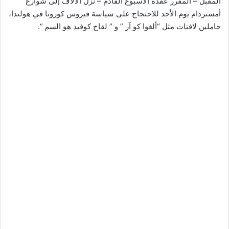
المقبل – المقرر عقده الأسبوع القادم – نزل الآلاف إلى شوارع
أمستردام يوم الأحد للاحتجاج على سياسة فيروس كورونا في هولندا،
حاملين لافتات مثل “ألغوا كو آر ” و ” لقاح كوفيد هو السم “.