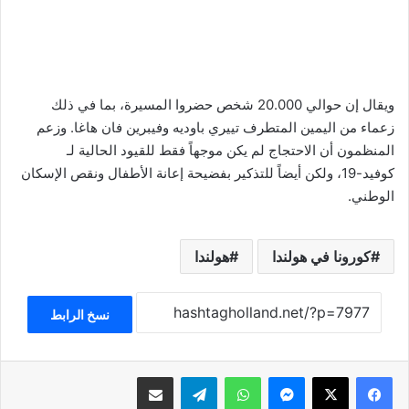
ويقال إن حوالي 20.000 شخص حضروا المسيرة، بما في ذلك
زعماء من اليمين المتطرف تييري باوديه وفيبرين فان هاغا. وزعم
المنظمون أن الاحتجاج لم يكن موجهاً فقط للقيود الحالية لـ
كوفيد-19، ولكن أيضاً للتذكير بفضيحة إعانة الأطفال ونقص الإسكان
الوطني.
كورونا في هولندا
هولندا
نسخ الرابط
فيسبوك
‫X
ماسنجر
واتساب
تيلقرام
مشاركة عبر البريد