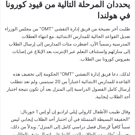
يحددان المرحلة التالية من قيود كورونا
في هولندا
طلبت آخر نصيحة من فريق إدارة التفشي “OMT” من مجلس الوزراء
تعديل القواعد الحالية للمدارس الابتدائية. مع انتهاء العطلات
المدرسية رسمياً الآن، اضطرت مئات المدارس إلى إرسال الطلاب
إلى منازلهم واستئناف التعلم عبر الإنترنت بعد الإبلاغ عن إصابات
بفيروس كورونا بين الطلاب.
لذلك، دعا فريق إدارة التفشي “OMT” الحكومة إلى تخفيف هذه
القاعدة للمدارس الابتدائية اعتباراً من 20 سبتمبر، ولم تعد تتطلب
إرسال كامل الفصول الدراسية إلى المنزل بعد أن تكون نتيجة اختبار
أحد الطلاب إيجابية.
وقال طبيب الأطفال كارولي إيلي لراديو إن أو إس 1 جورنال:
“الحقيقة البسيطة المتمثلة في أن اختبار أحد الطلاب إيجابي ليس
سبباً كافياً لإرسال فصل دراسي كامل إلى المنزل”. وبدلاً من ذلك،
يجب أن يُطلب من الطلاب الذين كانوا على اتصال وثيق بالطالب