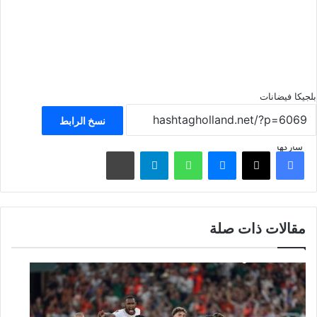
بلجيكا
فيضانات
نسخ الرابط
شاركها
فيسبوك
‫X
ماسنجر
واتساب
تيلقرام
مشاركة عبر البريد
مقالات ذات صلة