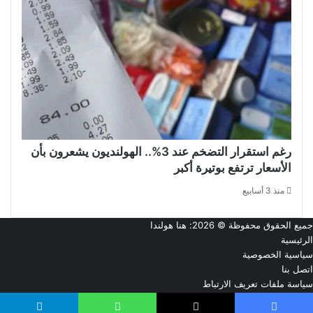
رغم استقرار التضخم عند 3%.. الهولنديون يشعرون بأن
الأسعار ترتفع بوتيرة أكبر
منذ 3 أسابيع
جميع الحقوق محفوظة © 2026:
هنا هولندا
الرئيسية
سياسية الخصوصية
اتصل بنا
سياسة ملفات تعريف الارتباط
من نحن
‫X
فيسبوك
تيلقرام
‫YouTube