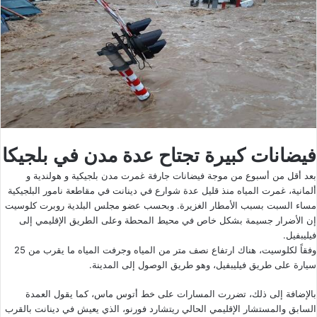
فيضانات كبيرة تجتاح عدة مدن في بلجيكا
بعد أقل من أسبوع من موجة فيضانات جارفة غمرت مدن بلجيكية و هولندية و
ألمانية، غمرت المياه منذ قليل عدة شوارع في دينانت في مقاطعة نامور البلجيكية
مساء السبت بسبب الأمطار الغزيرة. وبحسب عضو مجلس البلدية روبرت كلوسيت
إن الأضرار جسيمة بشكل خاص في محيط المحطة وعلى الطريق الإقليمي إلى
فيليبفيل.
وفقاً لكلوسيت، هناك ارتفاع نصف متر من المياه وجرفت المياه ما يقرب من 25
سيارة على طريق فيليبفيل، وهو طريق الوصول إلى المدينة.
بالإضافة إلى ذلك، تضررت المسارات على خط أتوس ماس، كما يقول العمدة
السابق والمستشار الإقليمي الحالي ريتشارد فورنو، الذي يعيش في دينانت بالقرب