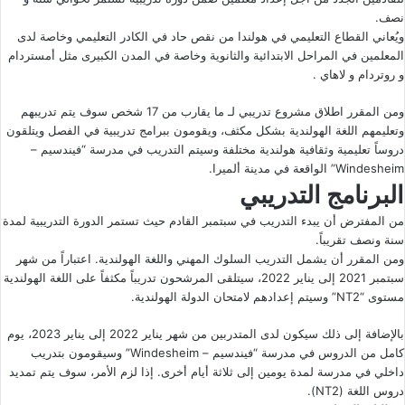
نصف.
ويُعاني القطاع التعليمي في هولندا من نقص حاد في الكادر التعليمي وخاصة لدى
المعلمين في المراحل الابتدائية والثانوية وخاصة في المدن الكبيرى مثل أمستردام
و روتردام و لاهاي .
ومن المقرر اطلاق مشروع تدريبي لـ ما يقارب من 17 شخص سوف يتم تدريبهم
وتعليمهم اللغة الهولندية بشكل مكثف، ويقومون ببرامج تدريبية في الفصل ويتلقون
دروساً تعليمية وثقافية هولندية مختلفة وسيتم التدريب في مدرسة “فيندسيم –
Windesheim” الواقعة في مدينة ألميرا.
البرنامج التدريبي
من المفترض أن يبدء التدريب في سبتمبر القادم حيث تستمر الدورة التدريبية لمدة
سنة ونصف تقريباً.
ومن المقرر أن يشمل التدريب السلوك المهني واللغة الهولندية. اعتباراً من شهر
سبتمبر 2021 إلى يناير 2022، سيتلقى المرشحون تدريباً مكثفاً على اللغة الهولندية
مستوى “NT2” وسيتم إعدادهم لامتحان الدولة الهولندية.
بالإضافة إلى ذلك سيكون لدى المتدربين من شهر يناير 2022 إلى يناير 2023، يوم
كامل من الدروس في مدرسة “فيندسيم – Windesheim” وسيقومون بتدريب
داخلي في مدرسة لمدة يومين إلى ثلاثة أيام أخرى. إذا لزم الأمر، سوف يتم تمديد
دروس اللغة (NT2).