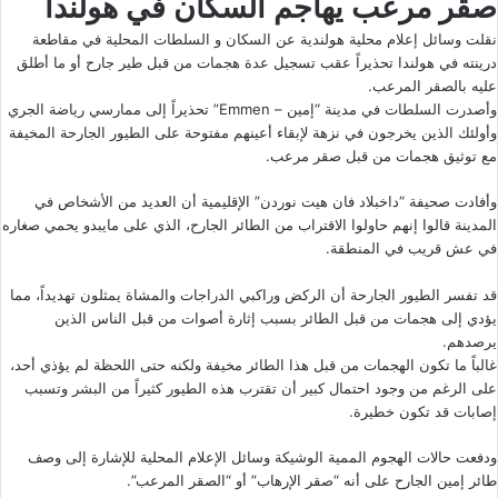
صقر مرعب يهاجم السكان في هولندا
نقلت وسائل إعلام محلية هولندية عن السكان و السلطات المحلية في مقاطعة
درينته في هولندا تحذيراً عقب تسجيل عدة هجمات من قبل طير جارح أو ما أطلق
عليه بالصقر المرعب.
وأصدرت السلطات في مدينة “إمين – Emmen” تحذيراً إلى ممارسي رياضة الجري
وأولئك الذين يخرجون في نزهة لإبقاء أعينهم مفتوحة على الطيور الجارحة المخيفة
مع توثيق هجمات من قبل صقر مرعب.
وأفادت صحيفة “داخبلاد فان هيت نوردن” الإقليمية أن العديد من الأشخاص في
المدينة قالوا إنهم حاولوا الاقتراب من الطائر الجارح، الذي على مايبدو يحمي صغاره
في عش قريب في المنطقة.
قد تفسر الطيور الجارحة أن الركض وراكبي الدراجات والمشاة يمثلون تهديداً، مما
يؤدي إلى هجمات من قبل الطائر بسبب إثارة أصوات من قبل الناس الذين
يرصدهم.
غالباً ما تكون الهجمات من قبل هذا الطائر مخيفة ولكنه حتى اللحظة لم يؤذي أحد،
على الرغم من وجود احتمال كبير أن تقترب هذه الطيور كثيراً من البشر وتسبب
إصابات قد تكون خطيرة.
ودفعت حالات الهجوم الممية الوشيكة وسائل الإعلام المحلية للإشارة إلى وصف
طائر إمين الجارح على أنه “صقر الإرهاب” أو “الصقر المرعب”.