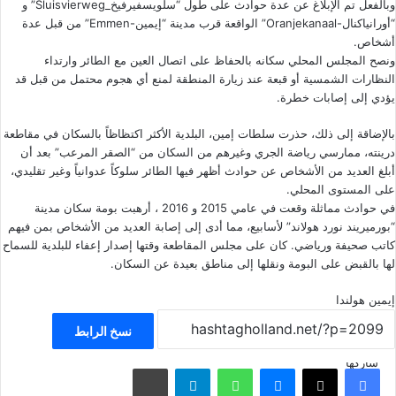
وبالفعل تم الإبلاغ عن عدة حوادث على طول “سلويسفيرفيخ_Sluisvierweg” و
“أورانياكنال-Oranjekanaal” الواقعة قرب مدينة “إيمين-Emmen” من قبل عدة
أشخاص.
ونصح المجلس المحلي سكانه بالحفاظ على اتصال العين مع الطائر وارتداء
النظارات الشمسية أو قبعة عند زيارة المنطقة لمنع أي هجوم محتمل من قبل قد
يؤدي إلى إصابات خطرة.
بالإضاقة إلى ذلك، حذرت سلطات إمين، البلدية الأكثر اكتظاظاً بالسكان في مقاطعة
درينته، ممارسي رياضة الجري وغيرهم من السكان من “الصقر المرعب” بعد أن
أبلغ العديد من الأشخاص عن حوادث أظهر فيها الطائر سلوكاً عدوانياً وغير تقليدي،
على المستوى المحلي.
في حوادث مماثلة وقعت في عامي 2015 و 2016 ، أرهبت بومة سكان مدينة
“بورميريند نورد هولاند” لأسابيع، مما أدى إلى إصابة العديد من الأشخاص بمن فيهم
كاتب صحيفة ورياضي. كان على مجلس المقاطعة وقتها إصدار إعفاء للبلدية للسماح
لها بالقبض على البومة ونقلها إلى مناطق بعيدة عن السكان.
إيمين
هولندا
نسخ الرابط
شاركها
فيسبوك
‫X
ماسنجر
واتساب
تيلقرام
مشاركة عبر البريد