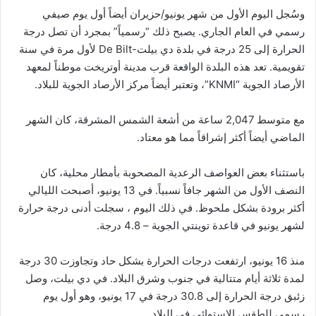
وسُجل اليوم الأول من شهر يونيو/حزيران أيضاً أول يوم صيفي
رسمي في العام الجاري. يصبح ذلك “رسمياً” بمجرد أن تصل درجة
الحرارة إلى 25 درجة في بلدة دي بيلت-De Bilt لأول مرة في سنة
تقويمية. تعد هذه البلدة الواقعة قرب مدينة أوتريخت موطناً لمعهد
الأرصاد الجوية “KNMI”، وتعتبر أيضاً مركز الأرصاد الجوية للبلاد.
مع متوسط ​​2,047 ساعة من أشعة الشمس المشرقة، كان الشهر
الماضي أيضاً أكثر إشراقاً مما هو معتاد.
باستثناء بعض العواصف الرعدية المصحوبة بأمطار محلية، كان
النصف الأول من الشهر جافاً نسبياً. في 13 يونيو، أصبحت الليالي
أكثر برودة بشكل ملحوظ. في ذلك اليوم ، سجلت أدنى درجة حرارة
لشهر يونيو في قاعدة توينتي الجوية – 4.8 درجة.
منذ 16 يونيو، ارتفعت درجات الحرارة بشكل حاد وتجاوزت 30 درجة
لمدة ثلاثة أيام متتالية في جنوب وشرق البلاد. في دي بيلت، وصل
زئبق درجة الحرارة إلى 30.8 درجة في 17 يونيو، وهو أول يوم
رسمي للطقس الاستوائي في البلاد.