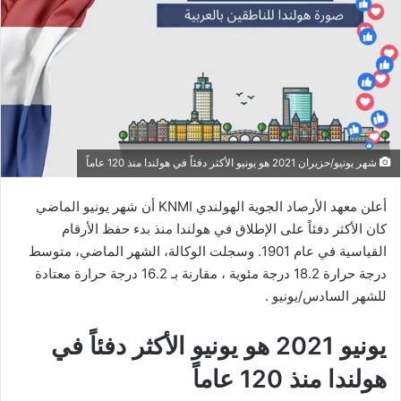
شهر يونيو/حزيران 2021 هو يونيو الأكثر دفئاً في هولندا منذ 120 عاماً
أعلن معهد الأرصاد الجوية الهولندي KNMI أن شهر يونيو الماضي
كان الأكثر دفئاً على الإطلاق في هولندا منذ بدء حفظ الأرقام
القياسية في عام 1901. وسجلت الوكالة، الشهر الماضي، متوسط ​​
درجة حرارة 18.2 درجة مئوية ، مقارنة بـ 16.2 درجة حرارة معتادة
للشهر السادس/يونيو .
يونيو 2021 هو يونيو الأكثر دفئاً في
هولندا منذ 120 عاماً