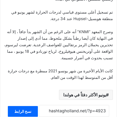
تم تسجيل أعلى مستوى قياسي لدرجات الحرارة لشهر يونيو في
منطقة هوبسيل-Hupsel عند 34 درجة.
وصرح المعهد “KNMI” أنه على الرغم من أن الشهر بدأ جافاً ، إلا أنه
في النهاية كان أيضا رطباً بشكل ملحوظ، مما أدى إلى إصدار
تحذيرين يحملان الرمز برتقاليين للعواصف الرعدية. تعرضت ليرسوم،
الواقعة على أوتريختس هيوفيلروخ، لرياح تورنادو في 18 يونيو ، مما
تسبب بحدوث في أضرار جسيمة.
كانت الأيام الأخيرة من شهر يونسو 2021 ممطرة مع درجات حرارة
أقل من المتوسط ​​لهذا الوقت من العام.
يونيو الأكثر دفئاً في هولندا
نسخ الرابط