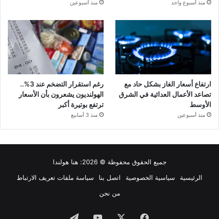
منذ أسبوع واحد
منذ أسبوعين
ارتفاع أسعار الغاز بشكل حاد مع
رغم استقرار التضخم عند 3%..
تصاعد الأعمال العدائية في الشرق
الهولنديون يشعرون بأن الأسعار
الأوسط
ترتفع بوتيرة أكبر
منذ أسبوعين
منذ 3 أسابيع
جميع الحقوق محفوظة © 2026:
هنا هولندا
الرئيسية
سياسية الخصوصية
اتصل بنا
سياسة ملفات تعريف الارتباط
من نحن
فيسبوك
‫X
‫YouTube
تيلقرام