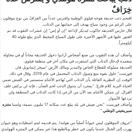
خِرَافٌ
اقتحم ذئب حديقة هوخه فيلوي الوطنية وافترس عدداً من الخِرَافٌ من نوع موفلون ،
على الرغم من وجود سياج يهدف إلى حمايتها من الذئاب.
قال حارس الحديقة جاكوب ليديكر لإذاعة “إن أو إس” إن عشرات الثقوب قد تم
العثور عليها في الأشهر الأخيرة على طول السياج المحيط الذي يبلغ طوله 40
كيلومتراً.
وأضاف أن هذه الثقوب من صنع أشخاص أرادوا دخول الحديقة مجاناً أو في محاولة
متعمدة لإدخال الذئاب التي استقرت في مكان آخر في منطقة فيلوي.
الحديقة مملوكة للقطاع الخاص والمدير ومالك الأرض “سيخر إيمانويل فان
فورست” حاول بقوة منع وصول الذئاب المحتمل في عام 2019. وقال في ذلك
الوقت إن النظرية القائلة بأن الذئاب التي تُهاجم الأغنام ستستمر في العيش ضمن
الحياة البرية كلام فارغ’. “بمجرد أن يتذوق الذئب لحم الضأن ، فإنه لن يركض خلف
الغزال. لن تتمكن الأغنام بعد الآن من الرعي إذا كانت الذئاب في المنطقة ولن
تردعها الأسوار.
وأضاف فورست: “نحن نعيش في بلد يبلغ عدد سكانه 17 مليون نسمة، ولسنا
متنزه
سيرينغيتي الوطني
.”
“خروف الموفلون ليس حيواناً أصلياً من هولندا. يتم قديمه ليتم اصطياده وهو حيوان
يهرب إلى الجبال عندما يكون في خطر وبالطبع هذا غير ممكن في المتنزه الهولندي