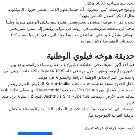
الذي تبلغ مساحته 5000 هكتار.
وأوضح فورست: “من المعروف أنه حيثما يظهر الذئب، يختفي خروف الموفلون.
وقال ليديكر “نفضل التخلص منهم”.
للتنويه لمن لا يعرف المقصود بسيرينغيتي،
متنزه سيرينغيتي الوطني
متنزهاً وطنياً
ضخماً في منطقة سيرينغيتي في أروشا في تنزانيا. ويُنظر إلى متنزه سيرينغيتي
الوطني بشكل كبير على أنه أفضل محمية للحياة البرية في أفريقيا بسبب كثافة
الحيوانات المفترسة والفرائس به.
حديقة هوخه فيلوي الوطنية
هي أحد أكبر منتزهات في مقاطعة خيلديرلاند ، تغطي مساحة واسعة ويقع بين
أبلدورن وأرنهيم. وطورت لأول مرة في عام 1909 باعتبارها ملكية خاصة، وهي الآن
واحدة من أكثر الحدائق الوطنية الرائعة والمتنوعة في هولندا.
داخل الحدود ستجد ثلاثة متاحف. متحف Kroller-Muller المكرس للفنون ويضم
العديد من الأعمال من Van Gough ، ومتحف Museonder الذي يعطي نظرة ثاقبة
للعالم تحت الأرض ، ومتحف Jachthuis Sint Hubertus الذي كان بمثابة نزل صيد
قديم.
بالإضافة إلى المتاحف ، يمكنك استكشاف الحدائق الواسعة والاستمتاع بالكثبان
الرملية الغريبة الموجودة هنا.
ذئب
منتزه هولندي
هوخه فيلوي