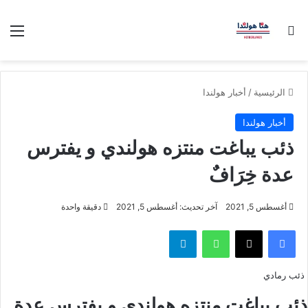
بحث عن
الق
الرئيسية
/
أخبار هولندا
أخبار هولندا
ذئب يباغت منتزه هولندي و يفترس
عدة خِرَافٌ
أغسطس 5, 2021
آخر تحديث: أغسطس 5, 2021
دقيقة واحدة
فيسبوك
‫X
واتساب
تيلقرام
ذئب رمادي
ذئب يباغت منتزه هولندي و يفترس عدة