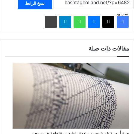
نسخ الرابط
شاركها
فيسبوك
‫X
ماسنجر
واتساب
تيلقرام
مشاركة عبر البريد
مقالات ذات صلة
هزة أرضية قوية تضرب عدة بلدات بمقاطعة خرونينجن