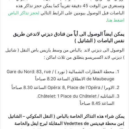
وتستغرق من الوقت 45 دقيقة تقريباً كما يمكن حجز تذاكر هذه
الباصات قبل الوصول بيومين على الرابط التالي
لحجز تذاكر الباص
اضغط هنا
.
يمكن ايضاً الوصول الى أياً من فنادق ديزني لاندعن طريق
نفس الباصات ( الشاتيل )
الوصول الى ديزني لاند بالباص من وسط باريس باص النقل ( شاتيل
) ديزني لاند اكسبريسو ينطلق من ثلاث اماكن :
محطة القطارات الشمالية ( نورد ) / Gare du Nord: 83, rue
de Maubeuge الانطلاق الساعة 8.20 صباحاً
الاوبرا / Opéra: 8, Place de l’Opéra الساعة 8.30 صباحاً
الشاتليه / Châtelet: 1 Place du Châtelet.
الساعة 8.45 صباحاً
يمكن شراء هذه التذاكر الخاصة بالباص ( النقل المكوكي – الشاتيل
)من محطة فيديتس Vedettes de المقابلة لبرج ايفل والخاصة