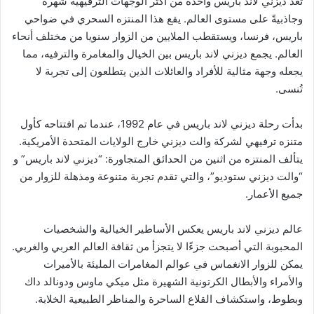
تعد ديزني لاند باريس واحدة من أكثر الوجهات الترفيهية شهرةً
وجاذبيةً على مستوى العالم. يقع هذا المنتزه السحري في ضواحي
باريس، فرنسا، ويستقطب الملايين من الزوار سنويا من مختلف أنحاء
العالم. يجمع ديزني لاند باريس بين الخيال والمغامرة والترفيه، مما
يجعله وجهة مثالية للأفراد والعائلات الذين يتطلعون إلى تجربة لا
تُنسى.
بدأت رحلة ديزني لاند باريس في عام 1992، عندما تم افتتاحه كأول
متنزه ترفيهي لشركة والت ديزني خارج الولايات المتحدة الأمريكية.
يتألف المنتزه من اثنين من الحدائق المتجاورة: “ديزني لاند باريس” و
“والت ديزني ستوديو”، والتي تقدم تجربة متنوعة ومذهلة للزوار من
جميع الأعمار.
عالم ديزني لاند باريس يعكس الأساطير الخيالية والشخصيات
المحبوبة التي أصبحت جزءًا لا يتجزأ من ثقافة العالم العربي والغربي.
يمكن للزوار الانغماس في عوالم المغامرات المليئة بالأميرات
والأمراء والأبطال الكرتونية الشهيرة مثل ميكي ماوس ودونالد داك
وبطوط، واستكشاف القلاع الساحرة والمناظر الطبيعية الخلابة.