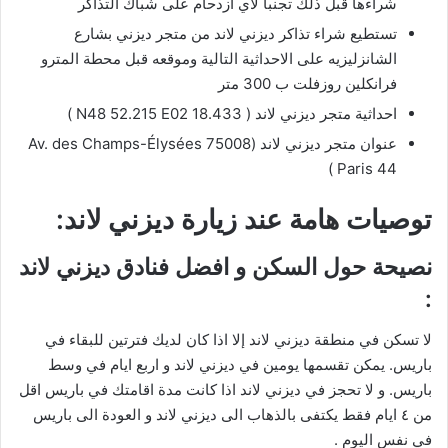
شراءها قبل ذلك تجنباً لاي ازدحام على شباك التذاكر
تستطيع شراء تذاكر ديزني لاند من متجر ديزني بشارع
الشانزليزيه على الاحداثية التالية وموقعه قبل محطة المترو
فرانكلين روزفلت ب 300 متر
احداثية متجر ديزني لاند ( N48 52.215 E02 18.433 )
عنوان متجر ديزني لاند (Av. des Champs-Élysées 75008
Paris 44 )
توصيات هامة عند زيارة ديزني لاند
:
نصيحة حول السكن و افضل فنادق ديزني لاند
:
لا تسكن في منطقة ديزني لاند إلا اذا كان لديك فترتين للبقاء في
باريس. يمكن تقسمها يومين في ديزني لاند و اربع ايام في وسط
باريس. و لا تحجز في ديزني لاند اذا كانت مدة اقامتك في باريس اقل
من ٤ ايام فقط يكتفى بالذهاب الى ديزني لاند و العودة الى باريس
في نفس اليوم .