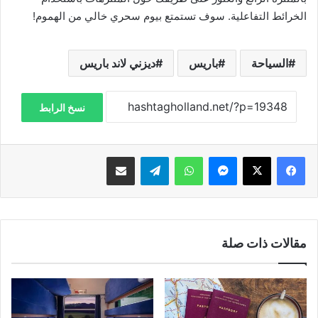
الخرائط التفاعلية. سوف تستمتع بيوم سحري خالي من الهموم!
السياحة
باريس
ديزني لاند باريس
نسخ الرابط
فيسبوك
‫X
ماسنجر
واتساب
تيلقرام
مشاركة عبر البريد
مقالات ذات صلة