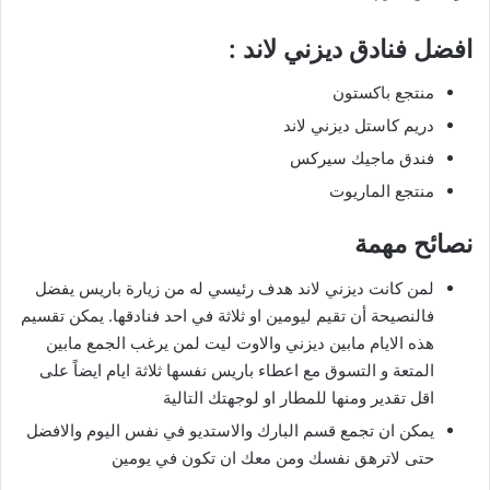
افضل فنادق ديزني لاند :
منتجع باكستون
دريم كاستل ديزني لاند
فندق ماجيك سيركس
منتجع الماريوت
نصائح مهمة
لمن كانت ديزني لاند هدف رئيسي له من زيارة باريس يفضل
فالنصيحة أن تقيم ليومين او ثلاثة في احد فنادقها. يمكن تقسيم
هذه الايام مابين ديزني والاوت ليت لمن يرغب الجمع مابين
المتعة و التسوق مع اعطاء باريس نفسها ثلاثة ايام ايضاً على
اقل تقدير ومنها للمطار او لوجهتك التالية
يمكن ان تجمع قسم البارك والاستديو في نفس اليوم والافضل
حتى لاترهق نفسك ومن معك ان تكون في يومين