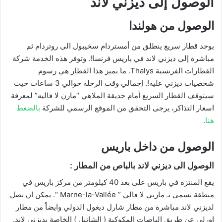
الوصول إلى ديزني لاند
الوصول من هولندا
يوجد قطار سريع ينطلق من أمستردام سخيبول الى روتردام ثم
مباشرة إلى ديزني لاند في باريس فرنسا!. وتوفر هذه الخدمة شركة
القطارات الفرنسية Thalys. ما يميز هذا القطار هي رسوم
شخصيات ديزني عليه!. إجمالي وقت الرحلة حوالي 3 ساعات حيث
سيتوقف القطار السريع أمام حديقة الملاهي “مارن لا فاليه” لمعرفة
اسعار التذاكر، يرجى التحقق من الموقع الرسمي للشركة
بالضغط
هنا
.
الوصول من داخل باريس
الوصول الى ديزني لاند بالباص من المطار :
يقع المنتزه في باريس على بعد 40 كيلومتر من مركز باريس في
منطقة تسمى بـ مارني لا فالي ” Marne-la-Vallée “. يمكن ان تصل
لديزني لاند مباشرة من مطار شارل ديغول الدولي وايضاً من مطار
اورلي عن طريق الباصات المكوكية ( الشاتيل ) الخاصة بديزني لاند.