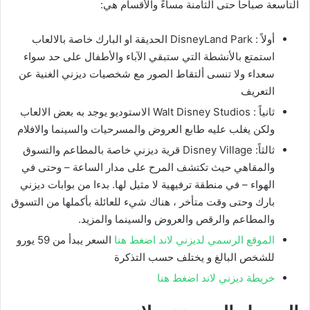
التاسعة صباحاً حتى الثامنة مساءً والأقسام هي:
أولاً : DisneyLand Park الحديقة او البارك خاصة بالالعاب
استمتع بالأنشطة التي ستبقي الآباء والأطفال على حد سواء
سعداء ولا تنسى ألتقاط الصور مع شخصيات ديزني الغنية عن
التعريف
ثانياً : Walt Disney Studios الاستوديو يوجد به بعض الالعاب
ولكن يغلب عليه طابع العروض والمسرحيات والسينما والافلام
ثالثاً: Disney Village قرية ديزني خاصة بالمطاعم والتسوق
والمقاهي حيث تكتشف المرح على مدار الساعة – وحتى في
الهواء – في منطقة ترفيهية لا مثيل لها. بدءا من بوابات ديزني
بارك وحتى وقت متأخر ، هناك شيء للعائلة بأكملها من التسوق
والمطاعم والرقص والعروض والسينما والمزيد.
الموقع الرسمي لديزني لاند اضغط هنا
السعر يبدأ من 59 يورو
للشخص البالغ و يختلف حسب التذكرة
خريطة ديزني لاند اضغط هنا