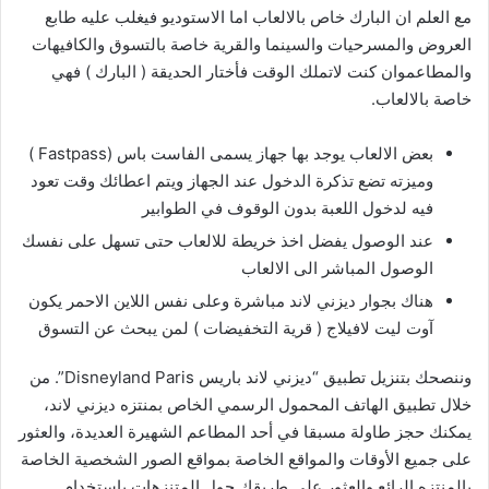
مع العلم ان البارك خاص بالالعاب اما الاستوديو فيغلب عليه طابع
العروض والمسرحيات والسينما والقرية خاصة بالتسوق والكافيهات
والمطاعموان كنت لاتملك الوقت فأختار الحديقة ( البارك ) فهي
خاصة بالالعاب.
بعض الالعاب يوجد بها جهاز يسمى الفاست باس (Fastpass )
وميزته تضع تذكرة الدخول عند الجهاز ويتم اعطائك وقت تعود
فيه لدخول اللعبة بدون الوقوف في الطوابير
عند الوصول يفضل اخذ خريطة للالعاب حتى تسهل على نفسك
الوصول المباشر الى الالعاب
هناك بجوار ديزني لاند مباشرة وعلى نفس اللاين الاحمر يكون
آوت ليت لافيلاج ( قرية التخفيضات ) لمن يبحث عن التسوق
وننصحك بتنزيل تطبيق “ديزني لاند باريس Disneyland Paris”. من
خلال تطبيق الهاتف المحمول الرسمي الخاص بمنتزه ديزني لاند،
يمكنك حجز طاولة مسبقا في أحد المطاعم الشهيرة العديدة، والعثور
على جميع الأوقات والمواقع الخاصة بمواقع الصور الشخصية الخاصة
بالمنتزه الرائع والعثور على طريقك حول المتنزهات باستخدام