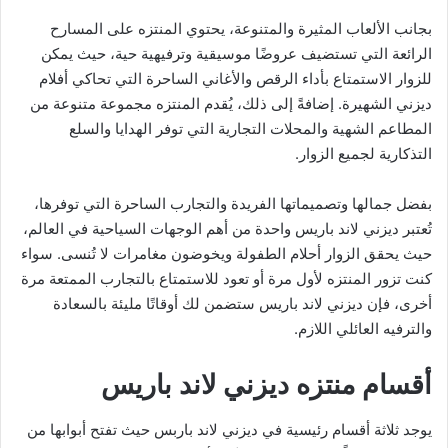
بجانب الألعاب المثيرة والمتنوعة، يحتوي المنتزه على المسارح
الرائعة التي تستضيف عروضًا موسيقية وترفيهية حية، حيث يمكن
للزوار الاستمتاع بأداء الرقص والأغاني الساحرة التي تحاكي أفلام
ديزني الشهيرة. إضافةً إلى ذلك، يُقدم المنتزه مجموعة متنوعة من
المطاعم الشهية والمحلات التجارية التي توفر الهدايا والسلع
التذكارية لجميع الزوار.
بفضل جمالها وتصميماتها الفريدة والتجارب الساحرة التي توفرها،
تُعتبر ديزني لاند باريس واحدة من أهم الوجهات السياحية في العالم،
حيث يحقق الزوار أحلام الطفولة ويخوضون مغامرات لا تُنسى. سواء
كنت تزور المنتزه لأول مرة أو تعود للاستمتاع بالتجارب الممتعة مرة
أخرى، فإن ديزني لاند باريس ستضمن لك أوقاتًا مليئة بالسعادة
والترفيه العائلي اللازم.
أقسام منتزه ديزني لاند باريس
يوجد ثلاثة أقسام رئيسية في ديزني لاند باربس حيث تفتح أبوابها من