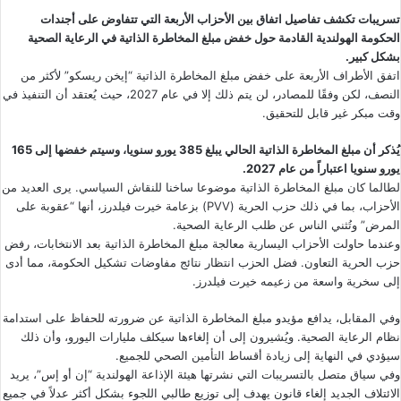
تسريبات تكشف تفاصيل اتفاق بين الأحزاب الأربعة التي تتفاوض على أجندات
الحكومة الهولندية القادمة حول خفض مبلغ المخاطرة الذاتية في الرعاية الصحية
بشكل كبير.
اتفق الأطراف الأربعة على خفض مبلغ المخاطرة الذاتية “
إيخن ريسكو
” لأكثر من
النصف، لكن وفقًا للمصادر، لن يتم ذلك إلا في عام 2027، حيث يُعتقد أن التنفيذ في
وقت مبكر غير قابل للتحقيق.
يُذكر أن مبلغ المخاطرة الذاتية الحالي يبلغ 385 يورو سنويا، وسيتم خفضها إلى 165
يورو سنويا اعتباراً من عام 2027.
لطالما كان مبلغ المخاطرة الذاتية موضوعا ساخنا للنقاش السياسي. يرى العديد من
الأحزاب، بما في ذلك حزب الحرية (PVV) بزعامة خيرت فيلدرز، أنها “عقوبة على
المرض” وتُثني الناس عن طلب الرعاية الصحية.
وعندما حاولت الأحزاب اليسارية معالجة مبلغ المخاطرة الذاتية بعد الانتخابات، رفض
حزب الحرية التعاون. فضل الحزب انتظار نتائج مفاوضات تشكيل الحكومة، مما أدى
إلى
سخرية واسعة من زعيمه خيرت فيلدرز
.
وفي المقابل، يدافع مؤيدو مبلغ المخاطرة الذاتية عن ضرورته للحفاظ على استدامة
نظام الرعاية الصحية. ويُشيرون إلى أن إلغاءها سيكلف مليارات اليورو، وأن ذلك
سيؤدي في النهاية إلى زيادة أقساط التأمين الصحي للجميع.
وفي سياق متصل بالتسريبات التي نشرتها هيئة الإذاعة الهولندية “إن أو إس”، يريد
الائتلاف الجديد إلغاء قانون يهدف إلى توزيع طالبي اللجوء بشكل أكثر عدلاً في جميع