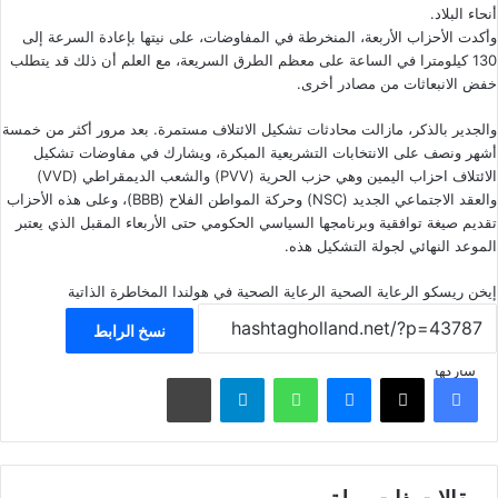
أنحاء البلاد.
وأكدت الأحزاب الأربعة، المنخرطة في المفاوضات، على نيتها بإعادة
السرعة إلى
130 كيلومترا في الساعة
على معظم الطرق السريعة، مع العلم أن ذلك قد يتطلب
خفض الانبعاثات من مصادر أخرى.
والجدير بالذكر، مازالت محادثات تشكيل الائتلاف مستمرة. بعد مرور أكثر من خمسة
أشهر ونصف على الانتخابات التشريعية المبكرة، ويشارك في مفاوضات تشكيل
الائتلاف احزاب اليمين وهي حزب الحرية (PVV) والشعب الديمقراطي (VVD)
والعقد الاجتماعي الجديد (NSC) وحركة المواطن الفلاح (BBB)، وعلى هذه الأحزاب
تقديم صيغة توافقية وبرنامجها السياسي الحكومي حتى الأربعاء المقبل الذي يعتبر
الموعد النهائي لجولة التشكيل هذه.
إيخن ريسكو
الرعاية الصحية
الرعاية الصحية في هولندا
المخاطرة الذاتية
نسخ الرابط
شاركها
فيسبوك
‫X
ماسنجر
واتساب
تيلقرام
مشاركة عبر البريد