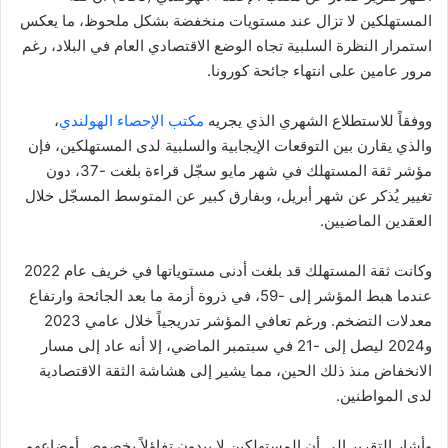
المستهلكين لا تزال عند مستويات منخفضة بشكل ملحوظ، ما يعكس
استمرار النظرة السلبية تجاه الوضع الاقتصادي العام في البلاد، رغم
مرور عامين على انتهاء جائحة كورونا.
ووفقاً للاستطلاع الشهري الذي يجريه
مكتب الإحصاء الهولندي
،
والذي يقارن بين التوقعات الإيجابية والسلبية لدى المستهلكين، فإن
مؤشر ثقة المستهلك في شهر مايو سجّل قراءة بلغت -37، دون
تغيير يُذكر عن شهر أبريل، وبفارق كبير عن المتوسط المسجّل خلال
العقدين الماضيين.
وكانت ثقة المستهلك قد بلغت أدنى مستوياتها في خريف عام 2022
عندما هبط المؤشر إلى -59، في ذروة أزمة ما بعد الجائحة وارتفاع
معدلات التضخم. ورغم تعافي المؤشر تدريجياً خلال عامي 2023
و2024 ليصل إلى -21 في سبتمبر الماضي، إلا أنه عاد إلى مسار
الانخفاض منذ ذلك الحين، مما يشير إلى هشاشة الثقة الاقتصادية
لدى المواطنين.
وأشار التقرير إلى أن المستهلكين لا يبدون تفاؤلاً بخصوص أوضاعهم