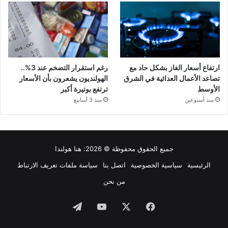
ارتفاع أسعار الغاز بشكل حاد مع
رغم استقرار التضخم عند 3%..
تصاعد الأعمال العدائية في الشرق
الهولنديون يشعرون بأن الأسعار
الأوسط
ترتفع بوتيرة أكبر
منذ أسبوعين
منذ 3 أسابيع
جميع الحقوق محفوظة © 2026:
هنا هولندا
الرئيسية
سياسية الخصوصية
اتصل بنا
سياسة ملفات تعريف الارتباط
من نحن
فيسبوك
‫X
‫YouTube
تيلقرام