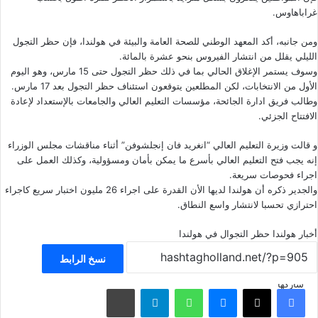
غراباهاوس.
ومن جانبه، أكد المعهد الوطني للصحة العامة والبيئة في هولندا، فإن حظر التجول
الليلي يقلل من انتشار الفيروس بنحو عشرة بالمائة.
وسوف يستمر الإغلاق الحالي بما في ذلك حظر التجول حتى 15 مارس، وهو اليوم
الأول من الانتخابات، لكن المطلعين يتوقعون استئناف حظر التجول بعد 17 مارس.
وطالب فريق ادارة الجائحة، مؤسسات التعليم العالي والجامعات بالإستعداد لإعادة
الافتتاح الجزئي.
و قالت وزيرة التعليم العالي “انغريد فان إنجلشوفن” أثناء مناقشات مجلس الوزراء
إنه يجب فتح التعليم العالي بأسرع ما يمكن بأمان ومسؤولية، وكذلك العمل على
اجراء فحوصات سريعة.
والجدير ذكره أن هولندا لديها الأن القدرة على اجراء 26 مليون اختبار سريع كاجراء
احترازي تحسبا لانتشار واسع النطاق.
أخبار هولندا
حظر التجوال في هولندا
نسخ الرابط
شاركها
فيسبوك
‫X
ماسنجر
واتساب
تيلقرام
مشاركة عبر البريد