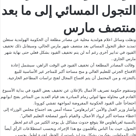
التجول المسائي إلى ما بعد
منتصف مارس
ونقلت وسائل اعلام هولندية محلية عن مصادر مطلعة أن الحكومة الهولندية ستعلن
تمديد حظر التجول المسائي بعد منتصف شهر مارس الحالي، وسيقابل ذلك تخفيف
القيود في تدابير آخرى رغم أنه لن يتم تخفيف القيود بشكل فعلي حتى نهاية شهر
مارس الجاري..
وقالت المصادر المطلعة أن تخفيف القيود في الوقت الراهن، سيشمل إعادة
الافتتاح الجزئي للتعليم العالي و منح مساحة أكبر للمتاجر غير الأساسية للبيع
بالتجزئة، و من المحتمل أن يتم افساح المجال لفتح تراسات المطاعم الخارجية.
وستقوم حكومة تصريف الأعمال بالإعلان عن تخفيف بعض القيود في بداية الأسبوع
القادم في محاولة منها لتولي زمام المبادرة بعد قيام العديد من المتاجر بفتح ابوابهم
احتجاجاً على القيود الحكونية المفروضة لمواجهة تفشي كورونا.
وأشار وزير العدل والأمن “غرابرهاوس” مساء أمس بعد اجتماع مجلس الوزراء إلى
اعطاء مساحة أكبر لرواد الأعمال، والقيام بأمور لمصلحة التعليم العالي”.
بالنسبة لغرباهاوس فلا يتوقع حدوث مشاكل بل يوجد الكثير من الدعم لحظر
التجول، حيث بدأ الناس يتأقلمون مع هذا الإجراء، وبحسب استطلاعات الرأي أيضاً
فإن المواطنين يفكرون بشكل متزايد باستمرار الحظر لفترة اطول بحسب