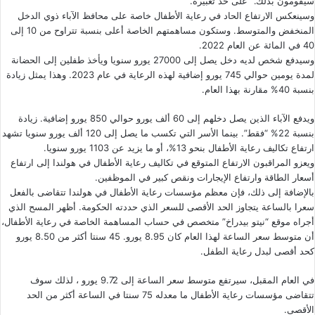
سيقومون بذلك.” على حد تعبيره.
وسينعكس الارتفاع الحاد في رعاية الأطفال خاصة على محافظ الآباء ذوي الدخل
المنخفض والمتوسط. وستكون مساهمتهم الخاصة أعلى بنسبة تتراوح من 10 إلى
40 في المائة عن العام 2022.
وسيدفع شخص لديه دخل يصل إلى 27000 يورو سنويا ويأخذ طفلين إلى الحضانة
لمدة يومين حوالي 745 يورو إضافية لهذه الرعاية في عام 2023. وهذا يمثل زيادة
بنسبة 40% مقارنة بهذا العام.
ويدفع الآباء الذين يصل دخلهم إلى 60 ألف يورو حوالي 850 يورو إضافية. زيادة
بنسبة 22% “فقط”. بينما الأسر التي تكسب ما يصل إلى 120 ألف يورو سنويا تشهد
ارتفاع تكاليف رعاية الأطفال بنحو 13%، أو ما يزيد عن 1103 يورو سنويا.
ويعزو المراقبون الارتفاع المتوقع في تكاليف رعاية الأطفال في هولندا إلى ارتفاع
أسعار الطاقة وارتفاع الإيجارات ونقص كبير في الموظفين.
بالإضافة إلى ذلك، فإن معظم مؤسسات رعاية الأطفال في هولندا تتقاضى بالفعل
سعرا بالساعة يتجاوز الحد الأقصى للسعر الذي حددته الحكومة. أظهر المسح الذي
أجراه
موقع “نيتو بيدراخ
”
متخصص
في حساب المساهمة الخاصة في رعاية الأطفال،
أن متوسط سعر الساعة لهذا العام كان 8.95 يورو. 45 سنتا أكثر من 8.50 يورو
كحد أقصى لبدل رعاية الطفل.
في العام المقبل، سيرتفع متوسط سعر الساعة إلى 9.72 يورو ، لذلك سوف
تتقاضى مؤسسات رعاية الأطفال ما معدله 75 سنتا في الساعة أكثر من الحد
الأقصى.