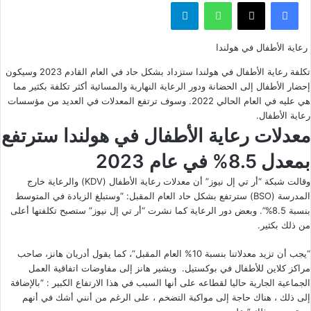
فيسبوك
‫X
واتساب
تيلقرام
رعاية الأطفال في هولندا
تكلفة
رعاية الأطفال
في هولندا ستزداد بشكل حاد في العام القادم 2023 وسيكون
إحضار الأطفال إلى الحضانة ودور الرعاية النهارية والمسائية أكثر تكلفة بكثير مما
هي عليه في العام الحالي 2022. وسوف ترتفع المعدلات في العديد من مؤسسات
رعاية الأطفال.
معدلات رعاية الأطفال في هولندا سترتفع
بمعدل 8.5% في عام 2023
وقالت شبكة “أر تي إل نيوز” أن معدلات رعاية الأطفال (KDV) والرعاية خارج
المدرسة (BSO) سترتفع بشكل حاد العام المقبل: “وستبلغ الزيادة في المتوسط ​​
بنسبة 8.5%”. وبعض دور الرعاية كما نشرت “أر تي إل نيوز” ستصبح تكلفتها أعلى
من ذلك بكثير.
“يجب أن تزيد معدلاتنا بنسبة 10% العام المقبل”، كما يقول أدريان هانز، صاحب
مراكز كلاين للأطفال في بوكستيل. ويشير هانز إلى مفاوضات اتفاقية العمل
الجماعية الجارية حاليا لقطاعه على أنها السبب في هذا الارتفاع الكبير : “بالإضافة
إلى ذلك ، هناك حاجة إلى مواكبة التضخم ، على الرغم من أنني أشك في أنهم