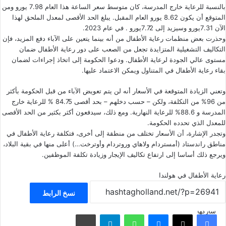
بالنسبة للرعاية خارج المدرسة، كان متوسط سعر الساعة هذا العام 7.98 يورو ومن
المتوقع أن يكون 8.62 يورو العام المقبل. يبلغ الحد الأقصى لمعدل الملحق لهذا
الآن 7.31يورو وسيزيد إلى 7.72يورو . في عام 2023.
وحذرت بعض منظمات رعاية الأطفال من أنه بينما يتعين على الآباء دفع المزيد، فإن
التكاليف التشغيلية المتزايدة تجعل من الصعب على دور رعاية الأطفال ضمان
مستوى عالي الجودة لرعاية الأطفال. ودعوا الحكومة إلى اتخاذ إجراءات لضمان
بقاء رعاية الأطفال في المتناول ويمكن الاعتماد عليها.
وتعني الزيادة المتوقعة في الأسعار أنه لن يتم تعويض الآباء من قبل الحكومة بأكثر
من 96% من التكلفة، ولكن – حسب دخلهم – بحد أقصى 84.75 % للرعاية خارج
المدرسة و 88.6% للرعاية النهارية. ومع ذلك، سيدفعون أكثر بكثير من الحد الأقصى
للمعدل الذي تحدده الحكومة.
وتجدر الإشارة، أن الأسعار تختلف من منطقة إلى أخرى، فتكلفة رعاية الأطفال في
مناطق راندستاد (أمستردام ولاهاي وروتردام وأوترخت…) أعلى منها في بقية البلاد،
ويرجع ذلك أساسا إلى ارتفاع تكاليف الإيجار وزيادة تكلفة الموظفين.
رعاية الأطفال في هولندا
نسخ الرابط
شاركها
فيسبوك
‫X
ماسنجر
واتساب
تيلقرام
مشاركة عبر البريد