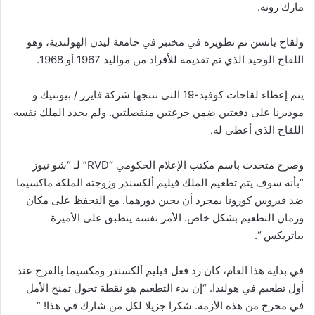
مارك روته.
ولقاح يانسن تم تطويره في مختبر في جامعة ليدن الهولندية، وهو
اللقاح الوحيد الذي تم تقديمه للأفراد من مواليد 1967 أو 1968.
يتم إعطاء لقاحات كوفيد-19 التي تنتجها شركة فايزر / بيونتيك و
موديرنا على دفعتين ضمن جرعتين منفصلتين. ولم يحدد الملك نفسه
اللقاح الذي أعطي له.
وصرح متحدث باسم مكتب الإعلام الحكومي “RVD” لـ “شو نيوز
“بأنه سوف يتم تطعيم الملك فيليم ألكسندر وزوجته الملكة ماكسيما
ضد فيروس كورونا بمجرد أن يحين دورهما. مع التحفظ على مكان
وزمان التطعيم بشكل خاص. الأمر نفسه ينطبق على الأميرة
بياتريكس “.
في بداية هذا العام، كان رد فعل فيليم ألكسندر ومكسيما بالفرح عند
أول تطعيم في هولندا. “إن بدء التطعيم هو نقطة تحول تمنح الأمل
في مخرج من هذه الأزمة. شكرا جزيلا لكل من شارك في هذا! ”