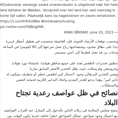
#Codeoranje
vanwege zware onweersbuien is uitgebreid naar het hele
land behalve de Wadden. Verspreid over het land kan veel neerslag in
korte tijd vallen. Plaatselijk kans op hagelstenen en zware windstoten.
https://t.co/mVXrIU9BIw
#knmiwaarschuwing
pic.twitter.com/f5BbtgltML
June 20, 2023
— KNMI (@KNMI)
وبحسب توقعات الأرصاد الجوية، فإن العاصفة ستتسبب في هطول أمطار غزيرة
جدا على نطاق محدود، وستصاحبها رياح تصل سرعتها إلى 80 كيلومترا في الساعة
وحبات برد قد تصل قطرها إلى اثنين سنتيمتر.
تنطبق تحذيرات الطقس هذه على جميع مناطق هولندا، باستثناء نورد هولاند
وخرونينغن وفريسلاند، حيث يظل التحذير الأصفر السابق ساريا.
ويعني التحذير البرتقالي وجود “احتمال كبير لطقس خطير أو متطرف سيكون له
تأثير كبير”. وهذا يدعو للحذر الشديد واتخاذ التدابير اللازمة لحماية النفس
والممتلكات.
نصائح في ظل عواصف رعدية تجتاح
البلاد
ينصح مجلس السلامة في زيلاند الناس بالدخول إلى المنازل عند اقتراب العواصف
مع احتمال وجود صواعق. تشكل الصواعق خطرا خاصًة عندما يكون الوقت بين