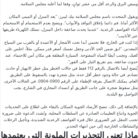
وميض البرق والرعد أقل من عشر ثوانٍ، وفقا لما أعلنه مجلس السلامة.
ويقول المتحدث باسم مجلس السلامة نيك ليبرز: “يعد المنزل أو المبنى المكان
الأكثر أمانا. قم دائما بإغلاق النوافذ والأبواب”. وينصح بعدم الاستحمام أو الاستحمام
أثناء العواصف الرعدية. “عندما يحدث صاعقة داخل المنزل، تسلك الكهرباء طريقها
عبر الأنابيب”.
إذا كنت في الخارج، فلا تحتمي أبدا تحت الأشجار أو الأعمدة أو بالقرب من السياج
المعدني. “ابق ضمن الحد الأدنى وجعل نفسك أصغر قدر ممكن. مثلاً، اجلس على
كعبك. وتجنب أيضًا المياه المفتوحة. السيارة المغلقة هي مكان آمن للاحتماء. عند
حدوث صاعقة، يتم تفريغ التيار على الفور”.
يُنصح أيضا بالاتصال بالرقم 112 فقط في حالات الخطر مثل خطر الانهيار أو حادث
تصادم. في حالة وجود خطر أقل حدة، مثل شجرة تهدد بالسقوط على الطريق
العام، يمكنك الاتصال بفرقة الإطفاء على الرقم 0900-0904. في الحالات الأخرى،
مثل سقوط شجرة على جانب الطريق أو انسداد المجاري في الشارع، يجب
التواصل مع البلدية.
بالإضافة إلى ذلك، تنصح الأرصاد الجوية السكان بالبقاء على اطلاع على التحديثات
الجوية واتباع التعليمات الصادرة عن السلطات المحلية. وتُشدد الدعوة على ضرورة
تجنب التنقل غير الضروري خلال فترة العواصف الرعدية الشديدة، وتأجيل الرحلات
والنشاطات الخارجية إلى حين انتهاء التحذير.
ماذا تعني التحذيرات الملونة التي يعتمدها