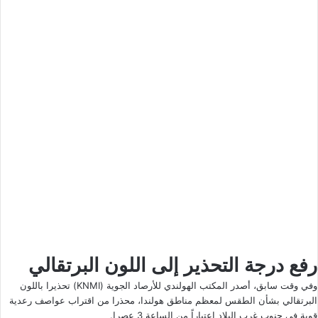
رفع درجة التحذير إلى اللون البرتقالي
وفي وقت سابق، أصدر المكتب الهولندي للأرصاد الجوية (KNMI) تحذيرا باللون
البرتقالي بشأن الطقس لمعظم مناطق هولندا، محذرا من اقتراب عواصف رعدية
قوية في جنوب غرب البلاد اعتباراً من الساعة 3 عصرا.