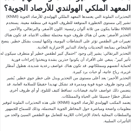
المعهد الملكي الهولندي للأرصاد الجوية؟
التحذيرات الملونة التي يعتمدها المعهد الملكي الهولندي للأرصاد الجوية (KNMI)
تشير إلى مستوى الخطورة المتوقعة للظروف الجوية في منطقة معينة. يستخدم
KNMI نظاما يتكون من ثلاثة ألوان رئيسية: اللون الأصفر، والبرتقالي، والأحمر.
التحذير الأصفر: يعني أن هناك ظروف جوية محتملة تتطلب الانتباه. قد تكون هناك
تغييرات في الطقس تؤثر على النشاطات اليومية، ولكنها ليست بشكل خطير. ينصح
الأشخاص بمتابعة التحديثات واتخاذ التدابير الاحترازية العادية.
التحذير البرتقالي: يشير إلى وجود “احتمال كبير لطقس خطير أو متطرف سيكون له
تأثير كبير”. ينبغي على الأفراد أن يكونوا حذرين بشدة ويتخذوا إجراءات فورية
لحماية أنفسهم وممتلكاتهم. قد تكون هناك عواصف رعدية شديدة، هطول أمطار
غزيرة، رياح عاتية، أو حبات برد كبيرة.
التحذير الأحمر: يعد أعلى مستوى من التحذير ويدل على خطر جوي خطير. يُشير
إلى وجود ظروف جوية قوية ومدمرة قد تشكل تهديدا حقيقيًا للسلامة العامة. قد
يتضمن ذلك عواصف عاتية، فيضانات، تساقط كثيف للثلوج، أو أي ظروف أخرى
تشكل خطرًا جسيمًا على الحياة والممتلكات.
يعتمد المكتب الهولندي للأرصاد الجوية (KNMI) على هذه التحذيرات الملونة لتوفير
معلومات واضحة ومباشرة حول المخاطر الجوية المحتملة، وذلك للسماح للجمهور
والسلطات المحلية باتخاذ الإجراءات اللازمة للتعامل مع الطقس السيئ والحد من
التأثيرات السلبية.