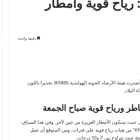
 رياح قوية وأمطار
دقيقة واحدة
يبدأ الطقس في هولندا اليوم بأمطار ورياح قوية. حيث أصدرت هيئة الأرصاد الجوية الهولندية (KNMI) تحذيرا باللون
طر ورياح قوية صباح الجمعة
 حيث ستكون الأمطار الغزيرة من حين لآخر. وفي هذا السياق،
يحذر مكتب الطقس التابع للمعهد الملكي للأرصاد “KNMI” من هبات رياح قوية على فترات، ومن المتوقع أن تصل