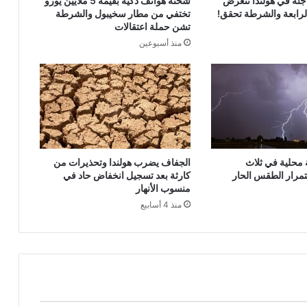
جئة في هولندا تتعرض
شحنة هواتف ذكية بقيمة 5 ملايين يورو
الرابعة والشرطة تحقق!
تختفي من مطار سخيبول والشرطة
تشن حملة اعتقالات
منذ أسبوعين
محلية في ثلاث
الجفاف يضرب هولندا وتحذيرات من
مرار الطقس الحار
كارثة بعد تسجيل انخفاض حاد في
منسوب الأنهار
منذ 4 أسابيع