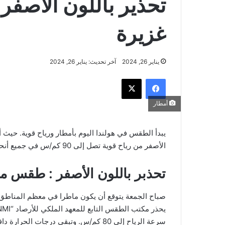
تحذير باللون الأصفر:
غزيرة
يناير 26, 2024
آخر تحديث: يناير 26, 2024
فيسبوك
‫X
أمطار
الأصفر من رياح قوية تصل إلى 90 كم/س في جميع أنحاء البلاد.
تحذبر باللون الأصفر : طقس ما
صباح الجمعة يتوقع أن يكون ماطرا في معظم المناطق،
سرعة الرياح إلى 80 كم/س. وتبقى درجات الحرارة دافئة حيث تتراوح بين 7 و10 درجات.