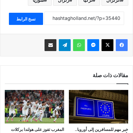
الزلزال
تركيا
زلزال
سوريا
نسخ الرابط
فيسبوك
‫X
ماسنجر
واتساب
تيلقرام
مشاركة عبر البريد
مقالات ذات صلة
خبر مهم للمسافرين إلى أوروبا..
المغرب تفوز على هولندا بركلات