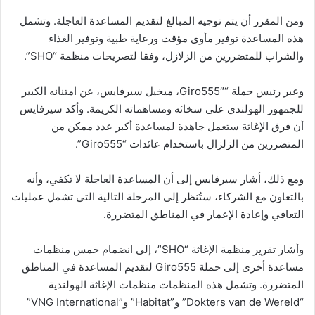
ومن المقرر أن يتم توجيه المبالغ لتقديم المساعدة العاجلة. وتشمل
هذه المساعدة توفير مأوى مؤقت ورعاية طبية وتوفير الغذاء
والشراب للمتضررين من الزلازل، وفقا لتصريحات منظمة “SHO”.
وعبر رئيس حملة “Giro555″، ميخيل سيرفايس، عن امتنانه الكبير
للجمهور الهولندي على سخائه ومساهماته الكريمة. وأكد سيرفايس
أن فرق الإغاثة ستعمل جاهدة لمساعدة أكبر عدد ممكن من
المتضررين من الزلزال باستخدام عائدات “Giro555”.
ومع ذلك، أشار سيرفايس إلى أن المساعدة العاجلة لا تكفي، وأنه
بالتعاون مع الشركاء، ستُنظر إلى المرحلة التالية التي تشمل عمليات
التعافي وإعادة الإعمار في المناطق المتضررة.
وأشار تقرير منظمة الإغاثة “SHO”، إلى انضمام خمس منظمات
مساعدة أخرى إلى حملة Giro555 لتقديم المساعدة في المناطق
المتضررة. وتشمل هذه المنظمات منظمات الإغاثة الهولندية
“Dokters van de Wereld” و”Habitat” و”VNG International”