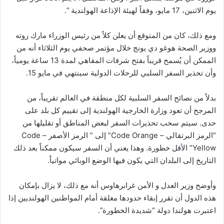
يوم الاثنين، 17 مايو، وفقاً لهيئة الإذاعة الهولندية “.
ومع ذلك، كان من المتوقع أن يعلن كلاً من رئيس الوزراء مارك روته
ووزير الصحة هوغو دي يونج خلال مؤتمر صحفي يوم الثلاثاء أنه من
الممكن أن يُسمح قريباً بفتح شرفات المقاهي لمدة 13 ساعة يومياً،
وأن تحذير السفر السلبي للرحلات الدولية سينتهي في مايو 15.
بدلاً من نصائح السفر السلبية لكل منطقة في العالم تقريباً، من
المرجح أن تعود وزارة الخارجية الهولندية إلى تقييم كل بلد على
حدى. سيتم سحب تحذيرات السفر لبعض المناطق أو تقليلها من
“الرمز البرتقالي – Code Orange” إلى ” الرمز الأصفر – Code
Yellow” الأقل خطورة. وهذا يعني أن السفر سيكون ممكناً بعد ذلك
التاريخ إلى البلدان التي يكون فيها الوضع الوبائي مواتياً.
وأوضح وزير العدل و الأمن غرابرهاوس أنه مع ذلك، لا يزال بإمكان
هذه الدول أن تقرر إبقاء حدودها مغلقة أمام المواطنين الهولنديين إذا
اعتبرت هولندا دولة “شديدة الخطورة”.