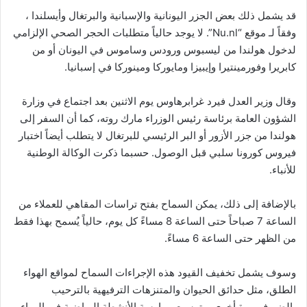
قد يشمل ذلك بعض الجزر اليونانية والإسبانية والبرتغال وأيسلندا ،
وفقاً لـ موقع “Nu.nl”. لا يوجد حالياً متطلبات الحجر الصحي الإلزامي
لدخول هولندا من ليسبوس ورودس وساموس في اليونان أو من
كابريرا وفورمينتيرا وإيبيزا ومايوركا ومينوركا في إسبانيا.
وقال وزير العدل فيرد غرابرهاوس يوم الاثنين بعد اجتماع في وزارة
الشؤون العامة برئاسة رئيس الوزراء مارك روته، كما أن السفر إلى
هولندا من جزر الأزور أو البر الرئيسي للبرتغال لا يتطلب أيضاً اختبار
فيروس كورونا سلبي قبل الوصول. حسبما ذكرت الوكالة الوطنية
للأنباء.
بالإضافة إلى ذلك، يمكن السماح بفتح تراسات المقاهي للعملاء من
الساعة 7 صباحاً حتى الساعة 8 مساءً كل يوم، حالياً يُسمح بهذا فقط
من الظهر حتى الساعة 6 مساءً.
وسوف يشمل تخفيف القيود هذه الإجراءات السماح لمواقع الهواء
الطلق، مثل حدائق الحيوان والمتنزهات الترفيهية بالترحيب
بالضيوف مرة أخرى، وتوسيع ممارسة الأنشطة الرياضية في الهواء