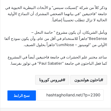
وذكر كلاً من شركة “إنسيكت سينس” و الأبحاث البيطرية الحيوية في
جامعة “فاخنيغين “في بيانهما الصحفي المشترك أن النماذج الأولية
الحالية لا تزال تتطلب تحسيناً إضافياً.
ويأمل الشريكان، أن يكون مشروع ” حاسة النحل –
BeeSense”جاهزاً للاستخدام في أقل من عام، وأن يكون نموذج ألفا
الأولي من “لومينوز – LumiNose”جاهزاً بحلول الصيف.
ساعد مختبر علم الحشرات في جامعة فاخنيغين أيضاً في المشروع
كما فعل الباحثون في جامعة “Paul Sabatier” في تولوز بفرنسا.
باحثون هولنديون
فيروس كورونا
نسخ الرابط