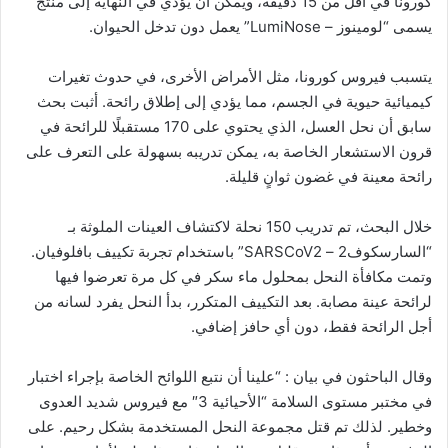
كورونا في أقل من 15 دقيقة، ويمكن أن يؤدي في النهاية إلى منتج
يسمى “لومينوز – LumiNose” يعمل دون تدخل الحيوان.
يتسبب فيروس كورونا، مثل الأمراض الأخرى، في حدوث تغيرات
كيميائية حيوية في الجسم، مما يؤدي إلى إطلاق رائحة. أثبت بحث
سابق أن نحل العسل، الذي يحتوي على 170 مستقبلًا للرائحة في
قرون الاستشعار الخاصة به، يمكن تدريبه بسهولة على التعرف على
رائحة معينة في غضون ثوانٍ قليلة.
خلال البحث، تم تدريب 150 نحلة لاكتشاف العينات الملوثة بـ
“السارسكوف2 – SARSCoV2” باستخدام تجربة تكييف بافلوفيان.
وتمت مكافأة النحل بمحلول ماء سكر في كل مرة تعرضوا فيها
لرائحة عينة مصابة. بعد التكييف المتكرر، بدأ النحل يفرد لسانه من
أجل الرائحة فقط، دون أي حافز إضافي.
وقال الباحثون في بيان : “علينا أن نتبع اللوائح الخاصة بإجراء اختبار
في مختبر مستوى السلامة “الأحيائية 3″ مع فيروس شديد العدوى
وخطير. لذلك تم قتل مجموعة النحل المستخدمة بشكل رحيم. على