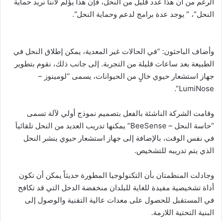
الرغم من أن هذا عدد قليل من النحل، فإن هذا يؤلم لأننا نريد حماية
النحل”، ” يوجد عدة برامج لدعم وحماية النحل”.
وأضاف الباحثون: “في الحالات غير المعدية، يمكن إطلاق النحل في
الطبيعة بعد ساعات قليلة من التجربة. إلى جانب ذلك، نقوم بتطوير
جهاز استشعار حيوي خالٍ من الحيوانات، يسمى “لومينوز –
LumiNose”.
وقامت الشركة الناشئة بالفعل بتصميم نموذج أولي لآلة تسمى
“حاسة النحل – BeeSense” يمكنها تدريب العديد من النحل تلقائياَ
في نفس الوقت، بالإضافة إلى جهاز استشعار حيوي ينشر النحل
الذي يتم تدريبه للتشخيص.
وجادلت المنظمتان بأن التكنولوجيا المطورة حديثاً يمكن أن تكون
أداة تشخيصية مفيدة للغاية للبلدان منخفضة الدخل التي قد تكافح
في المستقبل للحصول على معدات عالية التقنية والوصول إلى
البنية التحتية اللازمة.