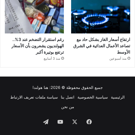
ارتفاع أسعار الغاز بشكل حاد مع
رغم استقرار التضخم عند 3%..
تصاعد الأعمال العدائية في الشرق
الهولنديون يشعرون بأن الأسعار
الأوسط
ترتفع بوتيرة أكبر
منذ أسبوعين
منذ 3 أسابيع
جميع الحقوق محفوظة © 2026:
هنا هولندا
الرئيسية
سياسية الخصوصية
اتصل بنا
سياسة ملفات تعريف الارتباط
من نحن
فيسبوك
‫X
‫YouTube
تيلقرام