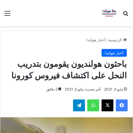
بحث عن
الق
الرئيسية
/
أخبار هولندا
أخبار هولندا
باحثون هولنديون يقومون بتدريب
النحل على اكتشاف فيروس كورونا
مايو 5, 2021
آخر تحديث: مايو 5, 2021
2 دقائق
فيسبوك
‫X
واتساب
تيلقرام