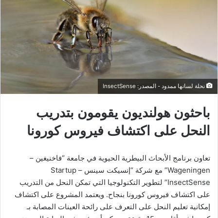
نحلة لسانها ممدود - المصدر: InsectSense
باحثون هولنديون يقومون بتدريب
النحل على اكتشاف فيروس كورونا
تعاون برنامج الأبحاث البيطرية الحيوية في جامعة “فاخنيغين –
Wageningen” مع شركة “إنسيكت سينس – Startup
InsectSense” لتطوير التكنولوجيا التي تمكن النحل من التدريب
على اكتشاف فيروس كورونا بنجاح. ويعتمد المشروع على اكتشاف
إمكانية تعليم النحل على التعرف على رائحة العينات المصابة بـ