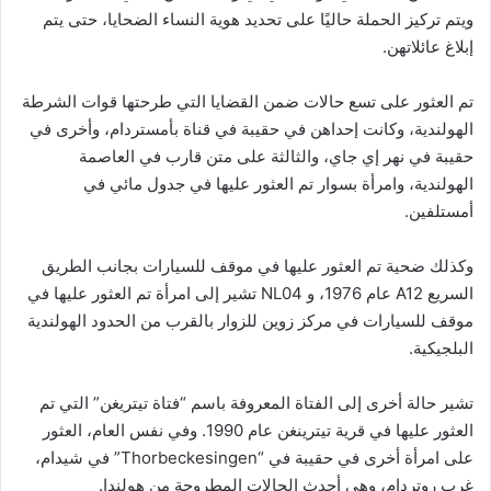
ويتم تركيز الحملة حاليًا على تحديد هوية النساء الضحايا، حتى يتم
إبلاغ عائلاتهن.
تم العثور على تسع حالات ضمن القضايا التي طرحتها قوات الشرطة
الهولندية، وكانت إحداهن في حقيبة في قناة بأمستردام، وأخرى في
حقيبة في نهر إي جاي، والثالثة على متن قارب في العاصمة
الهولندية، وامرأة بسوار تم العثور عليها في جدول مائي في
أمستلفين.
وكذلك ضحية تم العثور عليها في موقف للسيارات بجانب الطريق
السريع A12 عام 1976، و NL04 تشير إلى امرأة تم العثور عليها في
موقف للسيارات في مركز زوين للزوار بالقرب من الحدود الهولندية
البلجيكية.
تشير حالة أخرى إلى الفتاة المعروفة باسم “فتاة تيتريغن” التي تم
العثور عليها في قرية تيترينغن عام 1990. وفي نفس العام، العثور
على امرأة أخرى في حقيبة في “Thorbeckesingen” في شيدام،
غرب روتردام، وهي أحدث الحالات المطروحة من هولندا.