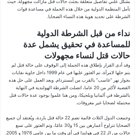
بشكل علني تفاصيل متعلقة بجثث حالات قتل مازالت مجهولة. حيث
تأمل المنظمة الدولية من خلال هذه الحملة في مساعدة قوات
الشرطة على تحديد هوية هذه النساء الضحايا.
نداء من قبل الشرطة الدولية
للمساعدة في تحقيق يشمل عدة
حالات قتل لنساء مجهولات
وقد أدى القرار بإطلاق هذه الحملة إلى الوقوف على حالة قتل لم
يتم حلها لامرأة، تم العثور عليها في عام 1999 داخل حاوية نفايات
بجوار نهر “غاسب” بالقرب من أمستردام. وبعد العمل على حل هذه
القضية لأكثر من 20 عاما، اتصلت الشرطة الهولندية في النهاية
بالشرطة في ألمانيا وبلجيكا، ومن هنا علموا بوجود عدة حالات قتل
محتملة لضحايا غير معروفات.
وجمعت الدول الثلاث قائمة تضم 22 حالة قتل باردة، ويُعتقد أن جميع
الضحايا تتراوح أعمارهن بين 15 و30 عامًا، وتم العثور على تسع
حالات من الـ 22 في هولندا في أي وقت ما بين عامي 1976 و 2005.