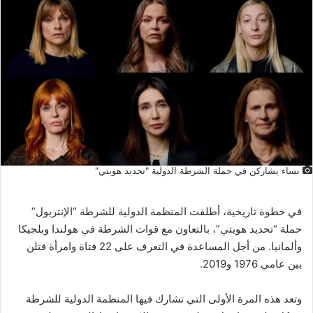
نساء يشاركن في حملة الشرطة الدولية "تحديد هويتي"
في خطوة تاريخية، أطلقت المنظمة الدولية للشرطة “الإنتربول”
حملة “تحديد هويتي”، بالتعاون مع قوات الشرطة في هولندا وبلجيكا
وألمانيا. من أجل المساعدة في التعرف على 22 فتاة وامرأة قتلن
بين عامي 1976 و2019.
وتعد هذه المرة الأولى التي تشارك فيها المنظمة الدولية للشرطة