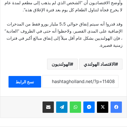
وأوضح الاقتصاديون أن “الشخص الذي لم يذهب إلى مطعم لمدة عام
لا يخرج فجأة لتناول الطعام كل يوم بعد فترة الإغلاق هذه”.
وقد قدروا أنه سيتم إنفاق حوالي 5،5 مليار يورو فقط من المدخرات
الإضافية على المدى القصير، ولاحظوا أنه حتى في الظروف “العادية”
، فإن الهولنديين بشكل عام أقل ميلاً إلى إنفاق مبالغ أكبر في فترات
زمنية قصيرة.
الاقتصاد الهولندي
الهولنديون
نسخ الرابط
فيسبوك
‫X
ماسنجر
واتساب
تيلقرام
مشاركة عبر البريد