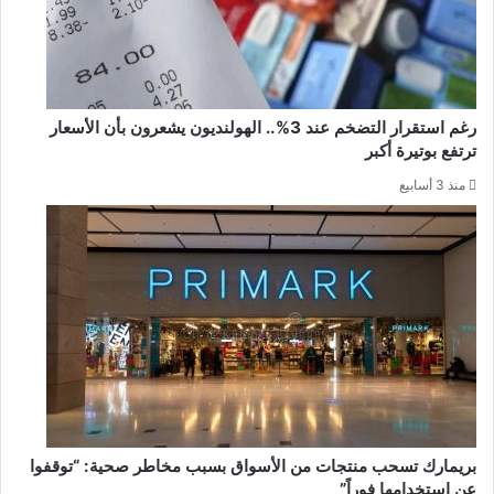
رغم استقرار التضخم عند 3%.. الهولنديون يشعرون بأن الأسعار
ترتفع بوتيرة أكبر
منذ 3 أسابيع
بريمارك تسحب منتجات من الأسواق بسبب مخاطر صحية: “توقفوا
عن استخدامها فوراً”