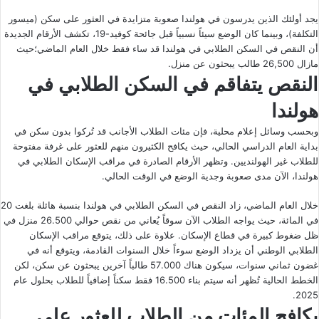
يجد أولئك الذين يدرسون في هولندا صعوبة متزايدة في العثور على سكن (ميسور
التكلفة)، وبينما كان الوضع سيئاً نسبياً قبل جائحة كوفيد-19، تكشف الأرقام الجديدة
أن النقص في السكن الطلابي في هولندا قد ساء فقط خلال العام الماضي؛حيث
مازال 26,500 طالب يبحثون عن منزل.
النقص يتفاقم في السكن الطلابي في
هولندا
وبحسب وسائل إعلام محلية، فإن مئات الطلاب الأجانب قد تُركوا بدون سكن في
بداية العام الدراسي الحالي، حيث يكافح الكثيرون منهم للعثور على غرفة مفتوحة
للطلاب غير الهولنديين. وتظهر الأرقام الصادرة في مراقب الإسكان الطلابي في
هولندا، الآن مدى صعوبة وجدية الوضع في الوقت الحالي.
خلال العام الماضي، زاد النقص في السكن الطلابي في هولندا بنسبة هائلة بلغت 20
في المائة، حيث يواجه الطلاب الآن سوقاً يُعاني من نقص حوالي 26.500 منزل في
ظل ضغوط كبيرة في قطاع الإسكان. علاوة على ذلك، يتوقع مراقب الإسكان
الطلابي الوطني أن يزداد الوضع سوءاً خلال السنوات القادمة، ويتوقع أنه في
غضون ثماني سنوات، سيكون هناك 57.000 طالباً آخرين يبحثون عن سكن، لكن
الخطط الحالية تُظهر أنه سيتم بناء 16.500 فقط سكناً إضافياً للطلاب بحلول عام
2025.
يكافح المئات من الطلاب للعثور على