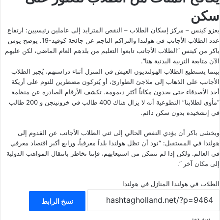
سكن
يعزو كينس – مركز إسكان الطلاب – النقص المتزايد إلى عاملين رئيسيين: ارتفاع
عدد الطلاب الأجانب في هولندا والتراكم الناجم عن جائحة كوفيد-19. يوضح يوس
باكر من كينس “الطلاب الأجانب تابعوا التعليم من بلدهم العام الماضي، لكن عليهم
الآن متابعة التربية البدنية هنا”.
بينما يستطيع الطلاب الهولنديون العيش في المنزل أثناء دراستهم، يُجبر الطلاب
الأجانب على الذهاب إلى ملاجئ الطوارئ، أو يُتركون مضطرين للنوم على أريكة
أحد الأصدقاء حتى يجدون مكاناً أكثر ديمومة. تكشف الأرقام الصادرة عن منظمة
“مأوى لطلابنا” التطوعية أنه لا يزال هناك 400 طالب في خرونينجن و 200 طالب
في إنشخيده بدون سكن دائم.
ويخشى باكر أن يؤدي النقص الحالي إلى ثني الطلاب الأجانب عن القدوم إلى
هولندا في المستقبل: “نود أن تظل هولندا بلداَ معرفياُ، ورابع أكبر اقتصاد معرفي
في العالم. ولكن إذا لم نتمكن من استيعابهم، فإننا نخاطر بانتقال المواهب الدولية
إلى مكان آخر “.
الطلاب في هولندا
المنازل في هولندا
نسخ الرابط
شاركها