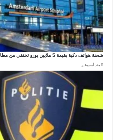
شحنة هواتف ذكية بقيمة 5 ملايين يورو تختفي من مطار سخيبول والشرطة تشن حملة اعتقالات
منذ أسبوعين