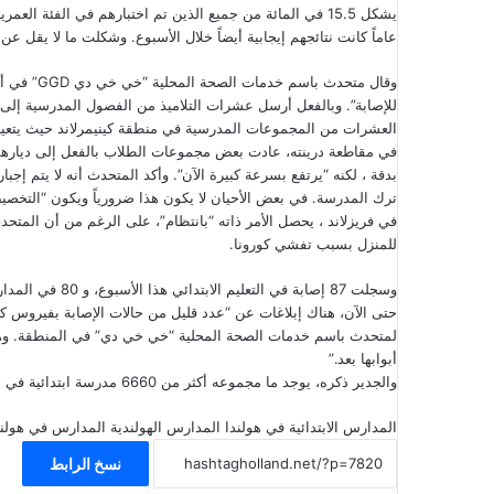
عاماً كانت نتائجهم إيجابية أيضاً خلال الأسبوع. وشكلت ما لا يقل عن 1471 إصابة، أي أقل بنسبة 2 في المائة عن الأسبوع السابق
وقال متحدث
للإصابة”. وبالفعل أرسل عشرات التلاميذ من الفصول المدرسية إلى 
العشرات من المجموعات المدرسية في منطقة كينيمرلاند حيث يتعين
في مقاطعة درينته، عادت بعض مجموعات الطلاب بالفعل إلى ديارهم
بدقة ، لكنه “يرتفع بسرعة كبيرة الآن”. وأكد المتحدث أنه لا يتم 
ترك المدرسة. في بعض الأحيان لا يكون هذا ضرورياً ويكون “ال
في فريزلاند ، يحصل الأمر ذاته “بانتظام”، على الرغم من أن المتح
للمنزل بسبب تفشي كورونا.
وسجلت 87 إصابة في التعليم الابتدائي هذا الأسبوع، و 80 في المدارس الثانوية والتعليم العالي.
حتى الآن، هناك إبلاغات عن “عدد قليل من حالات الإصابة بفيروس كو
لمتحدث باسم خدمات الصحة المحلية “خي خي دي” في المنطقة. وهذ
أبوابها بعد.”
والجدير ذكره، يوجد ما مجموعه أكثر من 6660 مدرسة ابتدائية في هولندا وحوالي 650 مدرسة ثانوية.
المدارس الابتدائية في هولندا
المدارس الهولندية
المدارس في هولند
نسخ الرابط