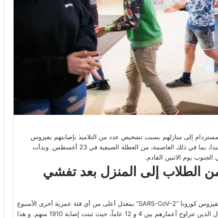
مستردام إلى منازلهم بسبب تشخيص عدد من التلاميذ بإصابتهم بفيروس
كورونا هذا الأسبوع. وعادت المدارس في المنطقة الشمالية من هولندا، بما في ذلك العاصمة، من العطلة الصيفية في 23 أغسطس. وبدأت
من الطلاب إلى المنزل بعد تفشي
أظهر تحديث إحصائي أن الأطفال في سن المدرسة أثبتت إصابتهم بفيروس كورونا “SARS-CoV-2” بمعدل أعلى من أي فئة عمرية أخرى الأسبوع
الماضي. وسُجلت زيادة بنسبة 47 في المائة في الإصابات بين الأطفال الذين تتراوح أعمارهم بين 4 و 12 عاماً، حيث ثبتت إصابة 1910 منهم. و هذا