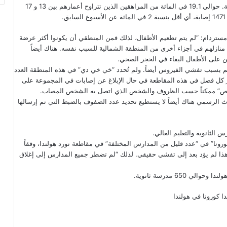
يشكل 15.5 في المائة من جميع الذين تم اختبارهم في الفئة العمرية. حوالي 19.1 في المائة من المراهقين الذين تتراوح أعمارهم بين 13 و 17
.
 باسم خدمات الصحة المحلية “خي خي دي GGD” في أمستردام: “لم يتم تطعيم الأطفال، لذلك فمن المنطقي أن يكونوا أكثر عرضة
منازلهم في أجزاء أخرى من المنطقة الشمالية للسبب نفسه. هناك أيضاً
 على الأطفال البقاء في الحجر الصحي.
 بسبب تفشي الفيروس أيضاً. ولم تُحدد “خي خي دي” في هذه المنطقة العدد
إجبار كل فصل في هذه المقاطعة في حال الإبلاغ عن إصابات في المجموعة على
تخصيص” ممكناً حسب الظروف والشخص الذي اتصل به الشخص المصاب.
دث الرسمي هناك أيضاً لا يستطيع تحديد عدد الصفوف بالضبط التي تم إرسالها
رونا” في “عدد قليل من المدارس المختلفة” في مقاطعة نورد هولندا، وفقاً
ا لم يؤد بعد إلى تفشي حقيقي. لذلك “لم تضطر جميع المدارس إلى إغلاق
ا
كورونا في هولندا