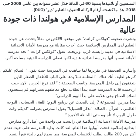
المنتسبين أو تلاميذها بنسبة 60 في المائة خلال عشر سنوات بين عامي 2008 حتى
2018. هذا ما كشفته أرقام الوكالة التنفيذية للتعليم “ديو” (DUO).
المدارس الإسلامية في هولندا ذات جودة
عالية
ونشرت صحيفة “
فولكس كرانت
” عبر موقعها الالكتروني مقالاً يتحدث عن جودة
التعليم لدى المدارس الإسلامية حيث أجرت مقابلة مع مدرسة الأمانة الابتدائية
الاسلامية في مدينة زايست قرب اوتريخت. تقول “فولكس كرانت ” تجد مدرسة
الأمانة نفسها أنها مدرسة ابتدائية عادية لكنها تعطي الدراسة الدينية مساحة أكبر.
وأشارت الصحيفة في تقريرها لما شاهدته في المدرسة حيث تقول ” السلام عليكم ،
كم هو لطيف أنك هناك. “المعلمة تمدّ يدها على الباب للأطفال الصغار الذين
يتدفقون إلى داخل المدرسة. وتابعت الصحيفة : ” لقد قرع الجرس الآن، حيث
ازدحمت قاعة المدرسة حيث يبدأ الطلاب بخلع معاطفهم/ستراتهم ثم يستعدون
لصلاة الصباح وهي علامة على بدأ اليوم الدراسي”
يبدأ مدرس المجموعة 7 إلى بالتحدث عن برنامج اليوم: اللغة ، الحساب ، التوجه
العالمي ، القرآن ، الصلاة. “تذكر الغسيل!” يقول المدرس بصرامة “لديكم وقت
طوال اليوم، لا تأجلوه حتى اللحظة الأخيرة.”
مدرسة الأمانة الابتدائية الإسلامية في زايست هي واحدة من أصل أربع مدارس
ابتدائية إسلامية فتحت أبوابها هذا العام. لقد كانت بداية المدرسة حلم. حيث تقدم
أكثر من 200 طالب بطلب للانتساب للمدرسة، مما سمح لهم بالبدء فوراً بتسع