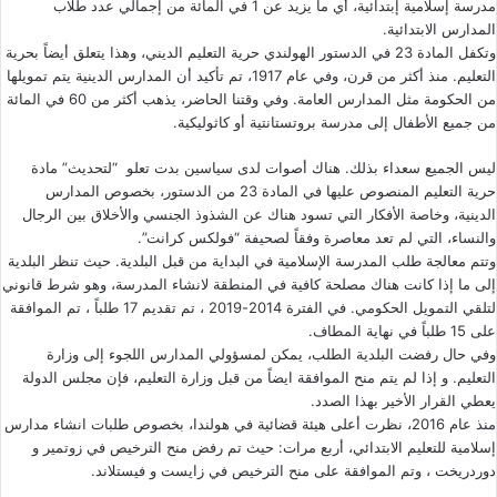
مدرسة إسلامية إبتدائية، أي ما يزيد عن 1 في المائة من إجمالي عدد طلاب
المدارس الابتدائية.
وتكفل المادة 23 في الدستور الهولندي حرية التعليم الديني، وهذا يتعلق أيضاً بحرية
التعليم. منذ أكثر من قرن، وفي عام 1917، تم تأكيد أن المدارس الدينية يتم تمويلها
من الحكومة مثل المدارس العامة. وفي وقتنا الحاضر، يذهب أكثر من 60 في المائة
من جميع الأطفال إلى مدرسة بروتستانتية أو كاثوليكية.
ليس الجميع سعداء بذلك. هناك أصوات لدى سياسين بدت تعلو “لتحديث” مادة
حرية التعليم المنصوص عليها في المادة 23 من الدستور، بخصوص المدارس
الدينية، وخاصة الأفكار التي تسود هناك عن الشذوذ الجنسي والأخلاق بين الرجال
والنساء، التي لم تعد معاصرة وفقاً لصحيفة “فولكس كرانت”.
وتتم معالجة طلب المدرسة الإسلامية في البداية من قبل البلدية. حيث تنظر البلدية
إلى ما إذا كانت هناك مصلحة كافية في المنطقة لانشاء المدرسة، وهو شرط قانوني
لتلقي التمويل الحكومي. في الفترة 2014-2019 ، تم تقديم 17 طلباً ، تم الموافقة
على 15 طلباً في نهاية المطاف.
وفي حال رفضت البلدية الطلب، يمكن لمسؤولي المدارس اللجوء إلى وزارة
التعليم. و إذا لم يتم منح الموافقة ايضاً من قبل وزارة التعليم، فإن مجلس الدولة
يعطي القرار الأخير بهذا الصدد.
منذ عام 2016، نظرت أعلى هيئة قضائية في هولندا، بخصوص طلبات انشاء مدارس
إسلامية للتعليم الابتدائي، أربع مرات: حيث تم رفض منح الترخيص في زوتمير و
دوردريخت ، وتم الموافقة على منح الترخيص في زايست و فيستلاند.