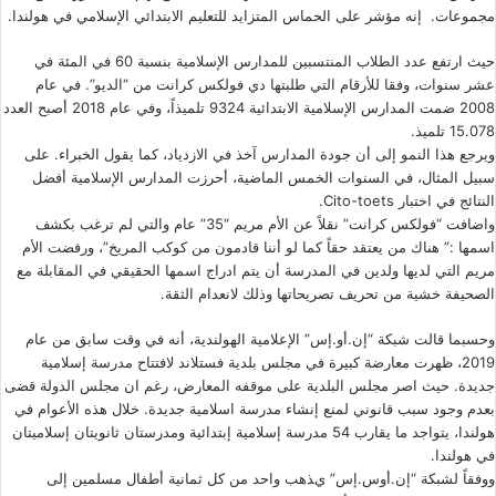
مجموعات. إنه مؤشر على الحماس المتزايد للتعليم الابتدائي الإسلامي في هولندا.
حيث ارتفع عدد الطلاب المنتسبين للمدارس الإسلامية بنسبة 60 في المئة في
عشر سنوات، وفقا للأرقام التي طلبتها دي فولكس كرانت من “الديو”. في عام
2008 ضمت المدارس الإسلامية الابتدائية 9324 تلميذاً، وفي عام 2018 أصبح العدد
15.078 تلميذ.
ويرجع هذا النمو إلى أن جودة المدارس آخذ في الازدياد، كما يقول الخبراء. على
سبيل المثال، في السنوات الخمس الماضية، أحرزت المدارس الإسلامية أفضل
النتائج في اختبار Cito-toets.
واضافت “فولكس كرانت” نقلاً عن الأم مريم “35” عام والتي لم ترغب بكشف
اسمها :” هناك من يعتقد حقاً كما لو أننا قادمون من كوكب المريخ”، ورفضت الأم
مريم التي لديها ولدين في المدرسة أن يتم ادراج اسمها الحقيقي في المقابلة مع
الصحيفة خشية من تحريف تصريحاتها وذلك لانعدام الثقة.
وحسبما قالت
شبكة “إن.أو.إس” الإعلامية الهولندية
، أنه في وقت سابق من عام
2019، ظهرت معارضة كبيرة في مجلس بلدية فستلاند لافتتاح مدرسة إسلامية
جديدة. حيث اصر مجلس البلدية على موقفه المعارض، رغم ان مجلس الدولة قضى
بعدم وجود سبب قانوني لمنع إنشاء مدرسة اسلامية جديدة. خلال هذه الأعوام في
هولندا، يتواجد ما يقارب 54 مدرسة إسلامية إبتدائية ومدرستان ثانويتان إسلاميتان
في هولندا.
ووفقاً لشبكة “إن.أوس.إس” يذهب واحد من كل ثمانية أطفال مسلمين إلى