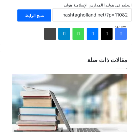
التعليم في هولندا
المدارس الإسلامية
هولندا
نسخ الرابط
شاركها
فيسبوك
‫X
ماسنجر
واتساب
تيلقرام
مشاركة عبر البريد
مقالات ذات صلة