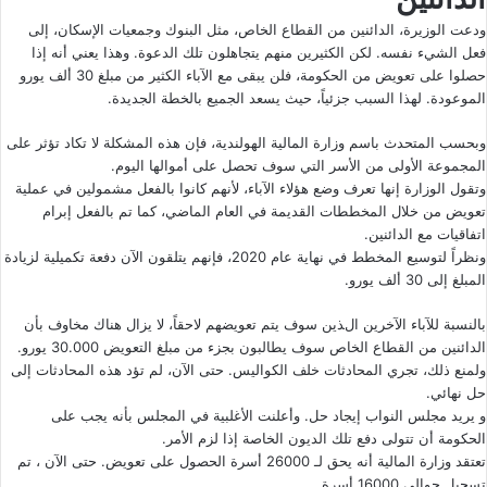
ودعت الوزيرة، الدائنين من القطاع الخاص، مثل البنوك وجمعيات الإسكان، إلى
فعل الشيء نفسه. لكن الكثيرين منهم يتجاهلون تلك الدعوة. وهذا يعني أنه إذا
حصلوا على تعويض من الحكومة، فلن يبقى مع الآباء الكثير من مبلغ 30 ألف يورو
الموعودة. لهذا السبب جزئياً، حيث يسعد الجميع بالخطة الجديدة.
وبحسب المتحدث باسم وزارة المالية الهولندية، فإن هذه المشكلة لا تكاد تؤثر على
المجموعة الأولى من الأسر التي سوف تحصل على أموالها اليوم.
وتقول الوزارة إنها تعرف وضع هؤلاء الآباء، لأنهم كانوا بالفعل مشمولين في عملية
تعويض من خلال المخططات القديمة في العام الماضي، كما تم بالفعل إبرام
اتفاقيات مع الدائنين.
ونظراً لتوسيع المخطط في نهاية عام 2020، فإنهم يتلقون الآن دفعة تكميلية لزيادة
المبلغ إلى 30 ألف يورو.
بالنسبة للآباء الآخرين الذين سوف يتم تعويضهم لاحقاً، لا يزال هناك مخاوف بأن
الدائنين من القطاع الخاص سوف يطالبون بجزء من مبلغ التعويض 30.000 يورو.
ولمنع ذلك، تجري المحادثات خلف الكواليس. حتى الآن، لم تؤد هذه المحادثات إلى
حل نهائي.
و يريد مجلس النواب إيجاد حل. وأعلنت الأغلبية في المجلس بأنه يجب على
الحكومة أن تتولى دفع تلك الديون الخاصة إذا لزم الأمر.
تعتقد وزارة المالية أنه يحق لـ 26000 أسرة الحصول على تعويض. حتى الآن ، تم
تسجيل حوالي 16000 أسرة.