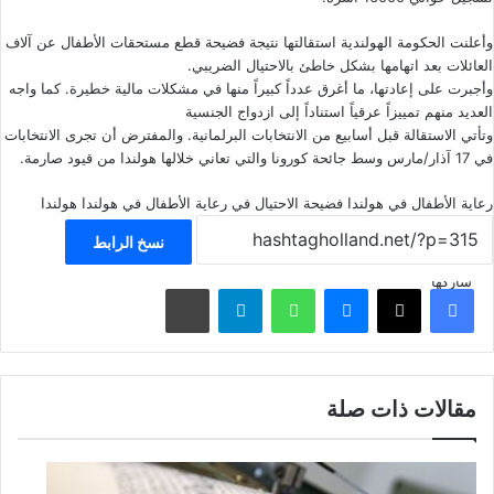
وأعلنت الحكومة الهولندية استقالتها نتيجة فضيحة قطع مستحقات الأطفال عن آلاف
العائلات بعد اتهامها بشكل خاطئ بالاحتيال الضريبي.
وأجبرت على إعادتها، ما أغرق عدداً كبيراً منها في مشكلات مالية خطيرة. كما واجه
العديد منهم تمييزاً عرقياً استناداً إلى ازدواج الجنسية
وتأتي الاستقالة قبل أسابيع من الانتخابات البرلمانية. والمفترض أن تجرى الانتخابات
في 17 آذار/مارس وسط جائحة كورونا والتي تعاني خلالها هولندا من قيود صارمة.
رعاية الأطفال في هولندا
فضيحة الاحتيال في رعاية الأطفال في هولندا
هولندا
نسخ الرابط
شاركها
فيسبوك
‫X
ماسنجر
واتساب
تيلقرام
مشاركة عبر البريد
مقالات ذات صلة