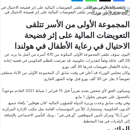
المجموعة الأولى من الأسر تتلقى التعويضات المالية على إثر فضيحة الاحتيال في
رعاية الأطفال في هولندا
المجموعة الأولى من الأسر تتلقى
التعويضات المالية على إثر فضيحة
الاحتيال في رعاية الأطفال في هولندا
اليوم، سوف تتلقى المجموعة الأولى المكونة من 470 أسرة من أصل ما يزيد عن
26 ألف عائلة وفقاً لتقديرات حكومية، قد تعرضت للظلم الحكومي في قضية إعانة
رعاية الأطفال تعويضات قدرها 30 ألف يورو.
وكان مجلس الوزراء قد أعلن في وقت سابق أن المجموعة الأولى من الآباء ستتلقى
تعويضاً لا يقل عن 30 ألف يورو قبل نهاية الشهر الجاري.
وسيكون الحق لأي شخص يقدم تقريراً قبل 15 فبراير / شباط 2021 القادم موعوداً
بالحصول على تعويض بحلول 1 مايو.
وفي وقت سابق وعدت وزيرة الدولة للشؤون المالية “فان هوفلين” بإلغاء جميع
الديون الحكومية. وستشارك كلاً من المؤسسات العامة مثل مكتب الإدارة المركزية
“س_آ_كا” ومركز تأمين الموظفين “أو_في_في” ، وبنك التأمين الاجتماعي بالإضافة
إلى البلديات في هذا المخطط.
الدائنين