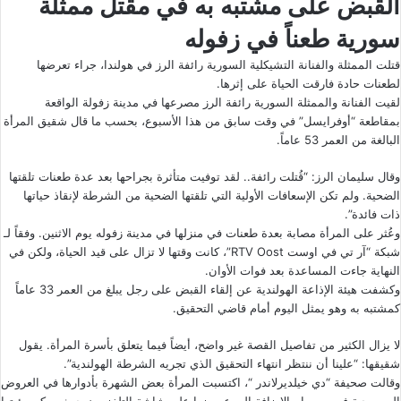
القبض على مشتبه به في مقتل ممثلة
سورية طعناً في زفوله
قتلت الممثلة والفنانة التشيكلية السورية رائفة الرز في هولندا، جراء تعرضها
لطعنات حادة فارقت الحياة على إثرها.
لقيت الفنانة والممثلة السورية رائفة الرز مصرعها في مدينة زفولة الواقعة
بمقاطعة “أوفرايسل” في وقت سابق من هذا الأسبوع، بحسب ما قال شقيق المرأة
البالغة من العمر 53 عاماً.
وقال سليمان الرز: “قُتلت رائفة.. لقد توفيت متأثرة بجراحها بعد عدة طعنات تلقتها
الضحية. ولم تكن الإسعافات الأولية التي تلقتها الضحية من الشرطة لإنقاذ حياتها
ذات فائدة”.
وعُثر على المرأة مصابة بعدة طعنات في منزلها في مدينة زفوله يوم الاثنين. وفقاً لـ
شبكة “آر تي في اوست RTV Oost”، كانت وقتها لا تزال على قيد الحياة، ولكن في
النهاية جاءت المساعدة بعد فوات الأوان.
وكشفت هيئة الإذاعة الهولندية عن إلقاء القبض على رجل يبلغ من العمر 33 عاماً
كمشتبه به وهو يمثل اليوم أمام قاضي التحقيق.
لا يزال الكثير من تفاصيل القصة غير واضح، أيضاً فيما يتعلق بأسرة المرأة. يقول
شقيقها: “علينا أن ننتظر انتهاء التحقيق الذي تجريه الشرطة الهولندية”.
وقالت صحيفة “دي خيلديرلاندر “، اكتسبت المرأة بعض الشهرة بأدوارها في العروض