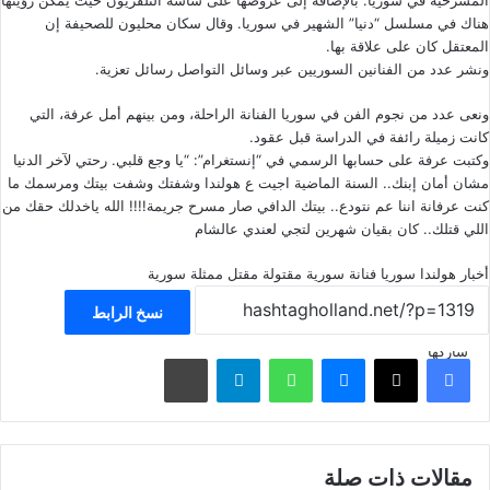
المسرحية في سوريا. بالإضافة إلى عروضها على شاشة التلفزيون حيث يمكن رؤيتها
هناك في مسلسل “دنيا” الشهير في سوريا. وقال سكان محليون للصحيفة إن
المعتقل كان على علاقة بها.
ونشر عدد من الفنانين السوريين عبر وسائل التواصل رسائل تعزية.
ونعى عدد من نجوم الفن في سوريا الفنانة الراحلة، ومن بينهم أمل عرفة، التي
كانت زميلة رائفة في الدراسة قبل عقود.
وكتبت عرفة على حسابها الرسمي في “إنستغرام”: “يا وجع قلبي. رحتي لآخر الدنيا
مشان أمان إبنك.. السنة الماضية اجيت ع هولندا وشفتك وشفت بيتك ومرسمك ما
كنت عرفانة اننا عم نتودع.. بيتك الدافي صار مسرح جريمة!!!! الله ياخدلك حقك من
اللي قتلك.. كان بقيان شهرين لتجي لعندي عالشام
أخبار هولندا
سوريا
فنانة سورية مقتولة
مقتل ممثلة سورية
نسخ الرابط
شاركها
فيسبوك
‫X
ماسنجر
واتساب
تيلقرام
مشاركة عبر البريد
مقالات ذات صلة