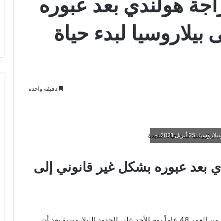
جة هولندي بعد عبوره
بيلاروسيا لبدء حياة
دقيقة واحدة
 بعد عبوره بشكل غير قانوني إلى
في حادثة غريبة، أُلقي القبض على مواطن هولندي يبلغ من العمر 48 عاماً يوم الأحد على الحدود البيلاروسية بعد أن