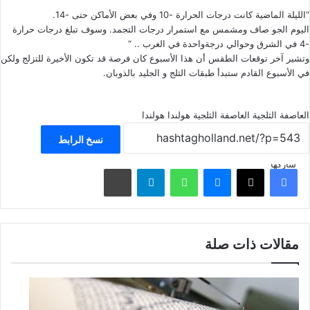
“الليلة الماضية كانت درجات الحرارة -10 وفي بعض الأماكن حتى -14.
اليوم الجو صاف ومشمس مع استمرار درجات التجمد. وسوف تبلغ درجات حرارة
-4 في الشرق وحوالي درجةواحدة في الغرب .. “
وتشير آخر توقعات الطقس أن هذا الأسبوع كان فرصة قد تكون الأخيرة للتزلج ولكن
في الأسبوع القادم ستبدأ طبقات الثلج و الجليد بالذوبان.
العاصفة الثلجية
العاصفة الثلجية هولندا
هولندا
نسخ الرابط
شاركها
فيسبوك
‫X
ماسنجر
واتساب
تيلقرام
مشاركة عبر البريد
مقالات ذات صلة