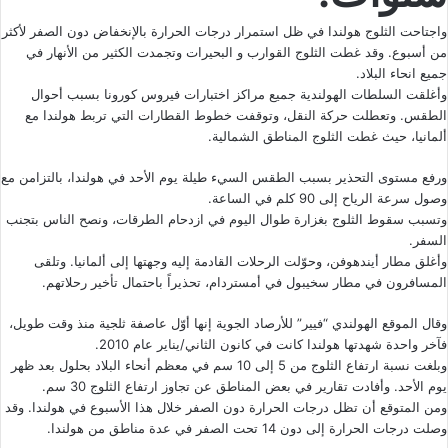
واجتاحت الثلوج هولندا في ظل استمرار درجات الحرارة بالإنخفاض دون الصفر لأكثر
من أسبوع. وقد غطت الثلوج القوارب و البحيرات وتجمدت الكثير من الأنهار في
جميع انحاء البلاد.
وأغلقت السلطات الهولندية جميع مراكز اختبارات فيروس كورونا بسبب أحوال
الطقس. وتعطلت حركة النقل، وتوقفت خطوط القطارات التي تربط هولندا مع
ألمانيا، حيث غطت الثلوج المناطق الشمالية.
ورفع مستوى التحذير بسبب الطقس السيء طيلة يوم الأحد في هولندا، بالتزامن مع
وصول سرعة الرياح إلى 90 كلم في الساعة.
وتسبب سقوط الثلوج بغزارة طوال اليوم في ازدحام الطرقات، ونصح الناس بتجنب
السفر.
وأغلق مطار أيندهوفن، وحوّلت الرحلات القادمة إليه وجهتها إلى ألمانيا. وتلقى
المسافرون في مطار سخيبول في أمستردام، تحذيراً باحتمال تأخير رحلاتهم.
وقال الموقع الهولندي “فيير” للأرصاد الجوية إنها أوّل عاصفة ثلجية منذ وقت طويل،
فآخر واحدة شهدتها هولندا كانت في كانون الثاني/يناير عام 2010.
وبلغت نسبة ارتفاع الثلوج من 5 إلى 10 سم في معظم أنحاء البلاد بحلول بعد ظهر
يوم الأحد. وأفادت تقارير في بعض المناطق عن تجاوز ارتفاع الثلوج 30 سم.
ومن المتوقع أن تظل درجات الحرارة دون الصفر خلال هذا الأسبوع في هولندا. وقد
وصلت درجات الحرارة إلى دون 14 تحت الصفر في عدة مناطق من هولندا.