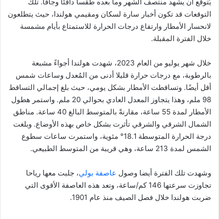
يُتوقع أن يشهد منتصف الشهر وما بعده طقسا دافئا وجافا. تلك
التوقعات قد تكون أخبار سارة لسكان ومقيمي هولندا، حيث يتطلعون
لانحسار الأمطار وارتفاع درجات الحرارة للاستمتاع بأيام مشمسة
خلال الفترة المقبلة.
خلال شهر يوليو من العام 2023، شهدت هولندا أجواءً مشبعة
بالرطوبة، مع درجات حرارة قليلا أدنى من المُعدل وساعات شمس
أقل أيضًا. وتساقطت الأمطار بشكل يومي، حيث بلغ إجمالي التساقط
98 ملم، وهذا يتجاوز المعدل العادي بحوالي 20 ملم. واستمر هطول
الأمطار لمدة 55 ساعة، مقارنةً بالمتوسط البالغ 40 ساعة. مناطق
الشمال الشرقي والشرقي تأثرت بشكل خاص بهذه الأوضاع. وبلغت
درجة الحرارة المتوسطة 18.1° مئوية، واستمرت ساعات سطوع
الشمس لمدة 213 ساعة، وهي قريبة من المتوسط الطبيعي.
وشهدت تلك الفترة أيضا وصول
عاصفة بولي
، جلبت معها رياحا
تجاوزت سرعتها 146 كم/ساعة، وتعد هذه العاصفة الأقوى التي
ضربت هولندا خلال فصل الصيف منذ عام 1901.