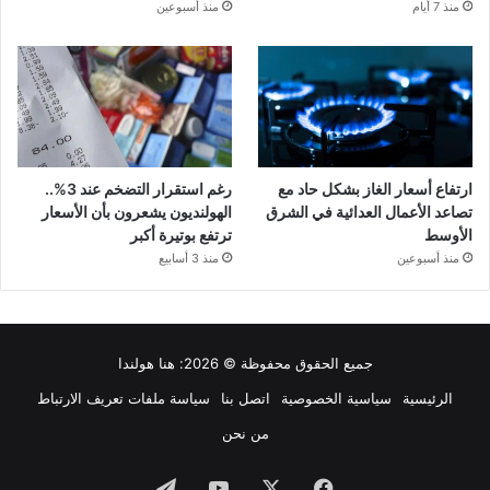
منذ 7 أيام
منذ أسبوعين
ارتفاع أسعار الغاز بشكل حاد مع
رغم استقرار التضخم عند 3%..
تصاعد الأعمال العدائية في الشرق
الهولنديون يشعرون بأن الأسعار
الأوسط
ترتفع بوتيرة أكبر
منذ أسبوعين
منذ 3 أسابيع
جميع الحقوق محفوظة © 2026:
هنا هولندا
الرئيسية
سياسية الخصوصية
اتصل بنا
سياسة ملفات تعريف الارتباط
من نحن
فيسبوك
‫X
‫YouTube
تيلقرام