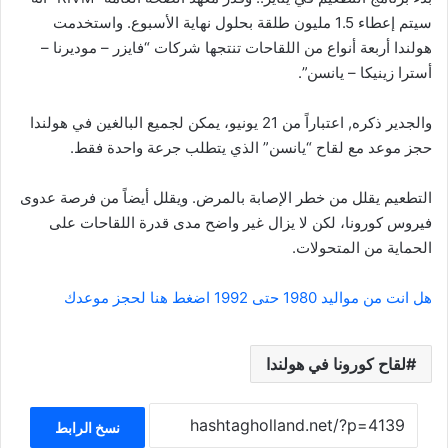
سيتم إعطاء 1.5 مليون طلقة بحلول نهاية الأسبوع. واستخدمت
هولندا أربعة أنواع من اللقاحات تنتجها شركات “فايزر – موديرنا –
أسترا زينيكا – يانسن”.
والجدير ذكره, اعتباراً من 21 يونيو، يمكن لجميع البالغين في هولندا
حجز موعد مع لقاح “يانسن” الذي يتطلب جرعة واحدة فقط.
التطعيم يقلل من خطر الإصابة بالمرض. ويقلل أيضاً من فرصة عدوى
فيروس كورونا، لكن لا يزال غير واضح مدى قدرة اللقاحات على
الحماية من المتحولات.
هل انت من مواليد 1980 حتى 1992 اضغط هنا لحجز موعدك
لقاح كورونا في هولندا
نسخ الرابط