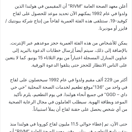
أعلن معهد الصحة العامة “RIVM” أن المقيمين في هولندا الذين
ولدوا في عام 1992 يمكنهم الآن تحديد موعد للحصول على لقاح
كوفيد-19. ستتلقى هذه الفئة العمرية لقاحاً من إنتاج شركة بيونتيك /
فايزر أو موديرنا.
يمكن للأشخاص من هذه الفئة العمرية حجز موعدهم عبر الإنترنت.
بالإضافة إلى ذلك، سيتم أيضاً إرسال خطابات الدعوة بالبريد إلى
عناوين المنازل المسجلة اعتباراً من يوم الثلاثاء 15 يونيو. كما لا يتعين
على الناس الانتظار للحجز حتى يتلقوا الدعوة الورقية.
أكثر من 229 ألف مقيم ولدوا في عام 1992 سيحصلون على لقاح
في واحد من “136”موقع تطعيم لخدمات الصحة المحلية “خي خي
داي – GGD” في جميع أنحاء هولندا. في يوم التطعيم، يلزم تأكيد
الموعد وبطاقة الهوية. سيطلب العاملون في مجال الرعاية الصحية
من أي شخص يحصل على حقنة لقاح أن يملأ استبياناً.
حتى الآن، تم إعطاء حوالي 11.5 مليون لقاح كورونا في هولندا منذ
بدء برنامج التطعيم في يناير.. وقدر معهد الصحة العامة “RIVM” أنه