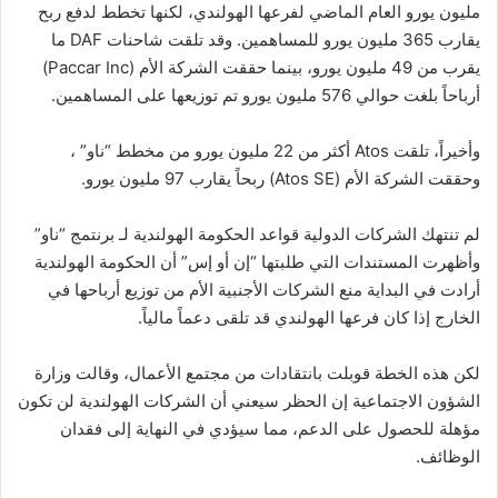
مليون يورو العام الماضي لفرعها الهولندي، لكنها تخطط لدفع ربح
يقارب 365 مليون يورو للمساهمين. وقد تلقت شاحنات DAF ما
يقرب من 49 مليون يورو، بينما حققت الشركة الأم (Paccar Inc)
أرباحاً بلغت حوالي 576 مليون يورو تم توزيعها على المساهمين.
وأخيراً، تلقت Atos أكثر من 22 مليون يورو من مخطط “ناو” ،
وحققت الشركة الأم (Atos SE) ربحاً يقارب 97 مليون يورو.
لم تنتهك الشركات الدولية قواعد الحكومة الهولندية لـ برنتمج “ناو”
وأظهرت المستندات التي طلبتها “إن أو إس” أن الحكومة الهولندية
أرادت في البداية منع الشركات الأجنبية الأم من توزيع أرباحها في
الخارج إذا كان فرعها الهولندي قد تلقى دعماً مالياً.
لكن هذه الخطة قوبلت بانتقادات من مجتمع الأعمال، وقالت وزارة
الشؤون الاجتماعية إن الحظر سيعني أن الشركات الهولندية لن تكون
مؤهلة للحصول على الدعم، مما سيؤدي في النهاية إلى فقدان
الوظائف.