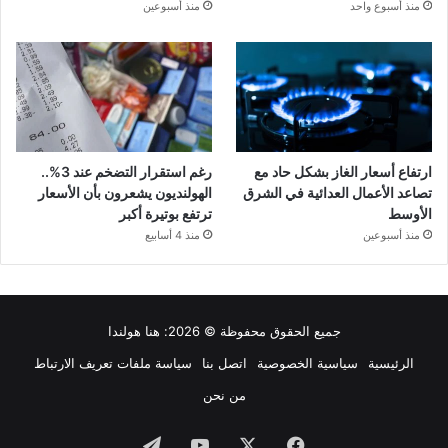
منذ أسبوع واحد
منذ أسبوعين
ارتفاع أسعار الغاز بشكل حاد مع
رغم استقرار التضخم عند 3%..
تصاعد الأعمال العدائية في الشرق
الهولنديون يشعرون بأن الأسعار
الأوسط
ترتفع بوتيرة أكبر
منذ أسبوعين
منذ 4 أسابيع
جميع الحقوق محفوظة © 2026:
هنا هولندا
الرئيسية
سياسية الخصوصية
اتصل بنا
سياسة ملفات تعريف الارتباط
من نحن
فيسبوك
‫X
‫YouTube
تيلقرام