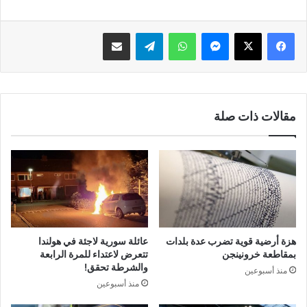
فيسبوك
‫X
ماسنجر
واتساب
تيلقرام
مشاركة عبر البريد
مقالات ذات صلة
هزة أرضية قوية تضرب عدة بلدات
عائلة سورية لاجئة في هولندا
بمقاطعة خرونينجن
تتعرض لاعتداء للمرة الرابعة
والشرطة تحقق!
منذ أسبوعين
منذ أسبوعين