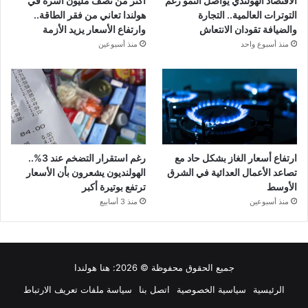
الاقتصاد الهولندي يواصل النمو رغم
أكثر من نصف مليون أسرة في
التوترات العالمية.. التجارة
هولندا تعاني من فقر الطاقة..
والضيافة تقودان الانتعاش
وارتفاع الأسعار يزيد الأزمة
منذ أسبوع واحد
منذ أسبوعين
ارتفاع أسعار الغاز بشكل حاد مع
رغم استقرار التضخم عند 3%..
تصاعد الأعمال العدائية في الشرق
الهولنديون يشعرون بأن الأسعار
الأوسط
ترتفع بوتيرة أكبر
منذ أسبوعين
منذ 3 أسابيع
جميع الحقوق محفوظة © 2026:
هنا هولندا
الرئيسية
سياسية الخصوصية
اتصل بنا
سياسة ملفات تعريف الارتباط