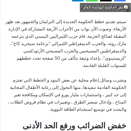
مقر الحكومة الهولندية-لاهاي
سيتم تقديم خطط الحكومة الجديدة إلى البرلمان والجمهور بعد ظهر
الأربعاء، وصوت الآن نواب من الأحزاب الأربعة المشاركة في الإدارة
المقبلة لصالح الحزمة. قام حزب الليبراليين اليميني الذي يتزعمه
مارك روته، والحزب الديمقراطي الليبرالي “بزعامة سيخريد كاخ”،
والديمقراطيين المسيحيين والحزب المسيحي الأرثوذكسي
“كريستينوي”، بإعداد وثيقة تتألف من 50 صفحة تحدد خططهم
للسنوات القليلة القادمة.
ونشرت وسائل إعلام محلية عن بعض البنود و الخطط التي تعتزم
الحكومة القادمة تنفيذها، منها التحول إلى رعاية الأطفال المجانية
إلى حد كبير ، واستثمارات مليار يورو في الإسكان ومكافحة تغير
المناخ ، وإدخال تسعير الطرق ، وتغييرات في نظام قروض الطلاب ،
والبحث في توسيع استخدام الطاقة النووية.
خفض الضرائب ورفع الحد الأدنى