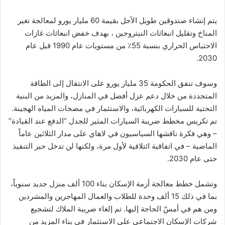
يتم إنشاء صندوقين طويل الأجل بقيمة 60 مليار يورو لمعالجة تغير
المناخ وتقليل انبعاثات النيتروجين ، بهدف خفض انبعاثات غازات
الاحتباس الحراري بنسبة 55٪ من مستويات عام 1990 قبل عام
2030.
وسوف تنفق الحكومة 35 مليار يورو على الانتقال إلى الطاقة
المتجددة من خلال دعم عزل أفضل في المنازل، والمزيد من البنية
التحتية للسيارات الكهربائية، والاستثمار في مضخات المياه الهجينة.
تم تكريس مخطط ضريبة السيارات المثير للجدل “الدفع عند القيادة”
– وهي فكرة ناقشها السياسيون في لاهاي على مدار الثلاثين عاماً
الماضية – في اتفاقية ائتلافية لأول مرة، ولكنها لن تدخل حيز التنفيذ
حتى عام 2030.
وتشمل خطط معالجة أزمة الإسكان بناء 100 ألف منزل جديد سنوياً،
بما في ذلك 15 ألف وحدة للطلاب والعمال المهاجرين والمشردين
ومن هم في أمسّ الحاجة إليها. تم إلغاء ضريبة الملاك لتشجيع
شركات الإسكان الاجتماعي على الاستثمار في بناء المزيد من