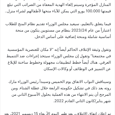
المنازل المؤجرة وسيتم إلغاء الهدية المعفاة من الضرائب التي تبلغ
قيمتها 100.000 يورو التي يمكن للآباء منحها لأطفالهم لشراء منزل..
فيما يتعلق بالتعليم، سيعيد مجلس الوزراء تقديم نظام المنح للطلاب
اعتباراً من عام 2023/24 بنظام من مستويين يتكون من منحة
أساسية شاملة ومنحة إضافية على أساس الدخل.
وتقول وثيقة الإئتلاف الحاكم أيضاً إنه “لا مكان للعنصرية المؤسسية
في مجتمعنا” وتقول إن مجلس الوزراء سيتخذ إجراءات ضد التنميط
العرقي. هناك أيضاً خطط لتطبيقات مجهولة وخطوط ساخنة للإبلاغ
عن التمييز في الوظائف أو وكالات الإسكان
وسيناقش النواب الاتفاق يوم الخميس وسيبدأ رئيس الوزراء مارك
روته بعد ذلك في تشكيل حكومته الرابعة خلال عطلة الشتاء. ومن
المرجح أن يتم الانتهاء من هذه العملية بحلول الأسبوع الثاني من
شهر يناير/كانون الثاني القادم 2022.
تم إعلان اتفاق الائتلاف، بعد ظهر اليوم الأربعاء 15 ديسمبر 2021، بعد