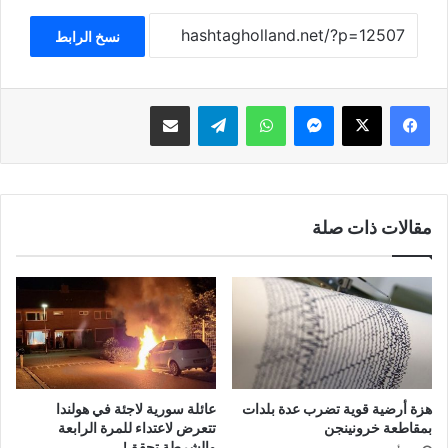
نسخ الرابط
فيسبوك
‫X
ماسنجر
واتساب
تيلقرام
مشاركة عبر البريد
مقالات ذات صلة
هزة أرضية قوية تضرب عدة بلدات
عائلة سورية لاجئة في هولندا
بمقاطعة خرونينجن
تتعرض لاعتداء للمرة الرابعة
والشرطة تحقق!