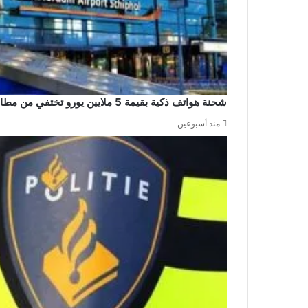
شحنة هواتف ذكية بقيمة 5 ملايين يورو تختفي من مطار سخيبول والشرطة تشن حملة اعتقالات
منذ أسبوعين