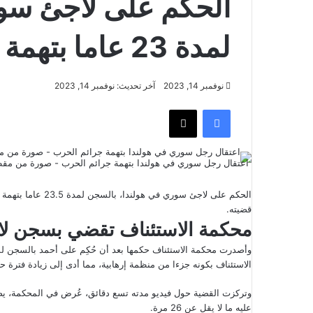
الحكم على لاجئ سو
لمدة 23 عاما بتهمة القتل والإرهاب
نوفمبر 14, 2023
آخر تحديث: نوفمبر 14, 2023
فيسبوك
‫X
اعتقال رجل سوري في هولندا بتهمة جرائم الحرب - صورة من مقطع ا
الحكم على لاجئ سو
قضيته.
محكمة الاستئناف تقضي بسجن لاجئ سور
الاستئناف بكونه جزءا من منظمة إرهابية، مما أدى إلى زيادة فترة ح
وتركزت القضية حول فيديو مدته تسع دقائق، عُرض في المحكمة، يص
عليه ما لا يقل عن 26 مرة.