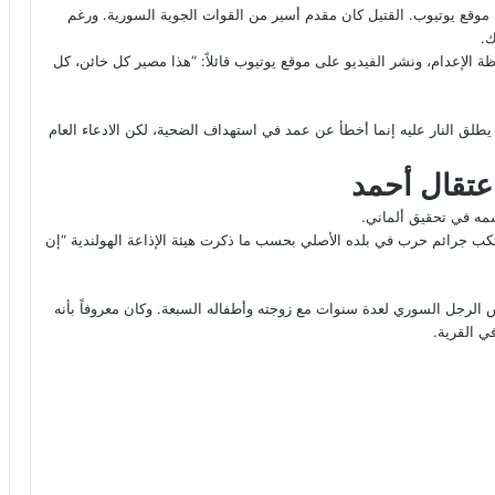
 في مقطع فيديو على موقع يوتيوب. القتيل كان مقدم أسير من القوات الجوية السورية. ورغم
ك.
الإعدام، ونشر الفيديو على موقع يوتيوب قائلاً: “هذا مصير كل خائن، كل
يطلق النار عليه إنما أخطأ عن عمد في استهداف الضحية، لكن الادعاء العام
اعتقال أحمد
بلغ من العمر 51 عاماً، ويُزعم إنه ارتكب جرائم حرب في بلده الأصلي بحسب ما ذكرت هيئة الإذاعة الهولندية “إن
 الرجل السوري لعدة سنوات مع زوجته وأطفاله السبعة. وكان معروفاً بأنه
ي القرية.