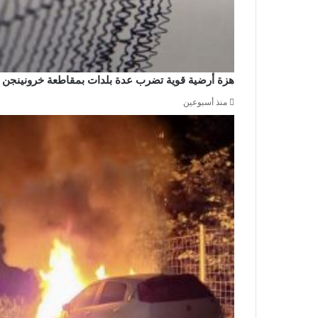
هزة أرضية قوية تضرب عدة بلدات بمقاطعة خرونينجن
منذ أسبوعين