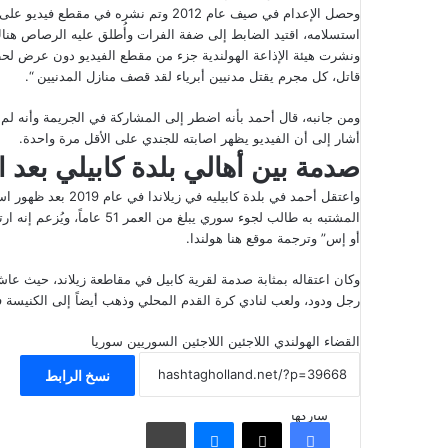
وحصل الإعدام في صيف عام 2012 وتم نشره
استسلامه، اقتيد الضابط إلى ضفة الفرات وأُطلق عليه الرصاص هنا
ونشرت هيئة الإذاعة الهولندية جزء من مقطع الفيديو دون عرض لحظة 
قاتل، كل مجرم يقتل مدنيين أبرياء لقد قصف منازل المدنيين “.
ومن جانبه، قال أحمد بأنه اضطر إلى المشاركة في الجريمة وأنه لم 
أشار إلى أن الفيديو يظهر اصابته للجندي على الأقل مرة واحدة.
صدمة بين أهالي بلدة كابيلي بعد 
واعتقل
أحمد في بلدة كابيليه في زيلاندا
في عام 2019 بعد ظهور اسمه في تحقيق ألماني.
المشتبه به طالب لجوء سوري ي
أو إس” وترجمة موقع هنا هولندا.
وكان اعتقاله بمثابة صدمة لقرية كابيل في مقاطعة زيلاند، حيث عاش
رجل ودود، ولعب لنادي كرة القدم المحلي وذهب أيضاً إلى الكنيسة ف
القضاء الهولندي
اللاجئين
اللاجئين السوريين
سوريا
نسخ الرابط
شاركها
فيسبوك
‫X
ماسنجر
مشاركة عبر البريد