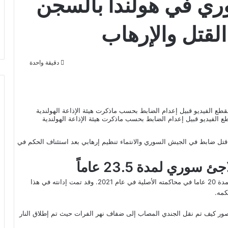
ري في هولندا بالسجن
دقيقة واحدة
لفيديو قبيل إعدام الضابط بحسب ماذكرت هيئة الإذاعة الهولندية
ري في هولندا، بالسجن لمدة 23.5 عاما بتهمة قتل ضابط في الجيش السوري والانتماء تنظيم إرهابي بعد استئناف الحكم في
ي لمدة 23.5 عاماً
وأصدرت محكمة الاستئناف حكمها بعد أن حُكِم على أحمد بالسجن لمدة 20 عاما في محاكمته الأصلية في عام 2021. وقد تمت إدانته في هذا
كمه.
ور كيف تم نقل الجندي المصاب إلى ضفاف نهر الفرات حيث تم إطلاق النار