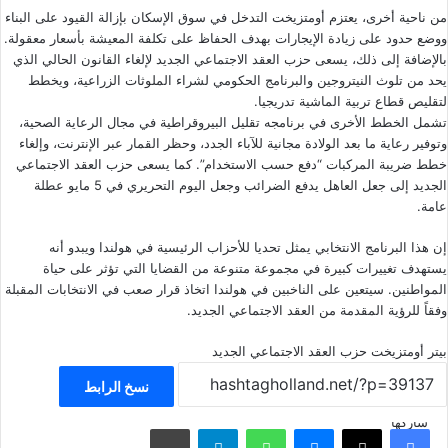
من ناحية أخرى، يعتزم أومتزيخت التدخل في سوق الإسكان بإزالة القيود على البناء
ووضع حدود على زيادة الإيجارات بهدف الحفاظ على تكلفة المعيشة بأسعار معقولة.
بالإضافة إلى ذلك، يسعى حزب العقد الاجتماعي الجديد لإلغاء القانون الحالي الذي
يحد من تلوث النيتروجين والبرنامج الحكومي لشراء الملوثات الزراعية، ويخطط
لتقليص قطاع تربية الماشية تدريجيا.
تشمل الخطط الأخرى في برنامجه تقليل البيروقراطية في مجال الرعاية الصحية،
وتوفير رعاية ما بعد الولادة مجانية للآباء الجدد، وحظر القمار عبر الإنترنت، وإلغاء
خطط ضريبة المركبات “دفع حسب الاستخدام”. كما يسعى حزب العقد الاجتماعي
الجديد إلى جعل العاهل يدفع الضرائب وجعل اليوم التحريري في 5 مايو عطلة
عامة.
إن هذا البرنامج الانتخابي يمثل تحديا للأحزاب الرئيسية في هولندا ويبدو أنه
يستهدف تغييرات كبيرة في مجموعة متنوعة من القضايا التي تؤثر على حياة
المواطنين. سيتعين على الناخبين في هولندا اتخاذ قرار صعب في الانتخابات المقبلة
وفقاً للرؤية المقدمة من العقد الاجتماعي الجديد.
بيتر أومتزيخت
حزب العقد الاجتماعي الجديد
نسخ الرابط
شاركها
فيسبوك
‫X
ماسنجر
واتساب
تيلقرام
مشاركة عبر البريد