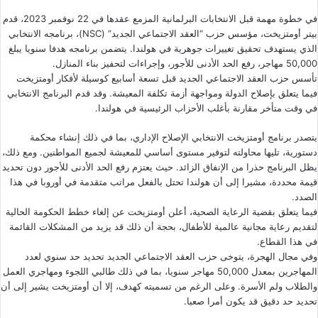
في خطوة مهمة قبل الانتخابات البرلمانية المزمع عقدها في 22 نوفمبر 2023، قدم
بيتر أومتزيخت، مؤسس حزب “العقد الاجتماعي الجديد” (NSC)، برنامجه الانتخابي
الذي يستهدف تحقيق تغييرات جوهرية في هولندا. يتضمن برنامجه هدفا سنويا يبلغ
50,000 مهاجر، رفع الحد الأدنى للأجور، وإجراءات لتحفيز بناء المنازل.
تأسس حزب العقد الاجتماعي الجديد قبل تسعة أسابيع كوسيلة لأفكار أومتزيخت
فيما يتعلق بإصلاح الدولة ومواجهة أزمة تكلفة المعيشة. وقد قدم البرنامج الانتخابي
في وقت متأخر مقارنة بأغلب الأحزاب الرئيسية في هولندا.
يتصدر برنامج أومتزيخت الانتخابي الإصلاح الإداري، بما في ذلك إنشاء محكمة
دستورية، تليها محاولته لتوفير مستوى أساسي للمعيشة لجميع المواطنين. ومع ذلك،
يظل البرنامج حذرا من الإنفاق الزائد. حيث يعتزم رفع الحد الأدنى للأجور دون تحديد
قيمة محددة، مشيرا إلى أن هولندا تحتل بالفعل مراتب متقدمة في أوروبا في هذا
الصدد.
فيما يتعلق بقضية الرعاية الصحية، أعلن أومتزيخت عن إلغاء خطط الحكومة الحالية
لتقديم رعاية مجانية عالمية للأطفال، بحجة أن ذلك قد يزيد من المشكلات القائمة
في هذا القطاع.
وفي مجال الهجرة، يتوخى حزب العقد الاجتماعي الجديد تحديد حد سنوي لعدد
المهاجرين بمعدل 50,000 مهاجر سنويا، بما في ذلك طالبي اللجوء ومهاجري العمل
والطلاب ولم الأسرة. وعلى الرغم من تسميته كهدف، إلا أن أومتزيخت يشير إلى أن
تحديد حد دقيق قد يكون أمرا صعبا.