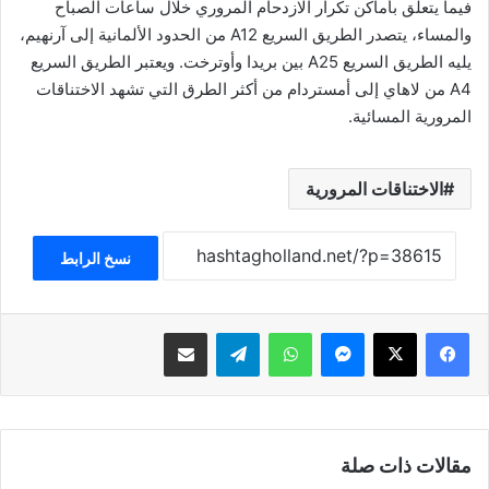
فيما يتعلق بأماكن تكرار الازدحام المروري خلال ساعات الصباح
والمساء، يتصدر الطريق السريع A12 من الحدود الألمانية إلى آرنهيم،
يليه الطريق السريع A25 بين بريدا وأوترخت. ويعتبر الطريق السريع
A4 من لاهاي إلى أمستردام من أكثر الطرق التي تشهد الاختناقات
المرورية المسائية.
الاختناقات المرورية
نسخ الرابط
فيسبوك
‫X
ماسنجر
واتساب
تيلقرام
مشاركة عبر البريد
مقالات ذات صلة