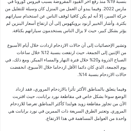
بنسبة 19% منذ رفع آخر القيود المفروضة بسبب فيروس كورونا في
مارس 2022. وفيما يبدو أن العمل من المنزل كان وسيلة للتقليل من
حركة السير، إلا أنه لم يكن كافيا لوقف الناس عن استخدام سياراتهم
بكثرة. وأشار الخبير آرنود برويكهوس إلى أن ارتفاع أسعار البنزين لم
يؤثر بشكل كبير، حيث لا يزال الناس يستخدمون سياراتهم بكثافة.
وتشير الإحصائيات إلى أن حالات الازدحام ازدادت خلال أيام الأسبوع
من الإثنين إلى الجمعة، حيث ارتفعت بنسبة 12% خلال ساعات
الصباح الذروة و20% خلال فترة النهار والمساء المبكر. ومع ذلك، في
يوم الجمعة، الذي كان دائما الأقل ازدحاما خلال الأسبوع، انخفضت
حالات الازدحام بنسبة 14%.
وفيما يتعلق بالمناطق الأكثر تأثرا بالازدحام المروري، فقد ازداد
الوضع سوءا بشكل خاص في مقاطعة نورد برابانت، حيث اقتربت
الآن من تجاوز مقاطعة زويد هولندا كأكثر المناطق تعرضا للازدحام
المروري. وتعتبر الطرق السريعة ذات الممرين في نورد برابانت هي
واحدة من العوامل المساهمة في هذا الارتفاع.