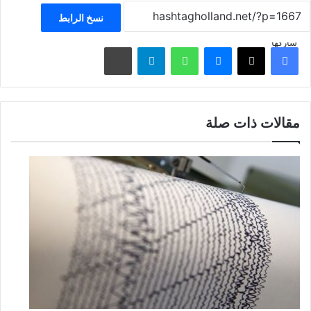
نسخ الرابط
شاركها
فيسبوك
‫X
ماسنجر
واتساب
تيلقرام
مشاركة عبر البريد
مقالات ذات صلة