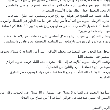
الثلاثاء، وهو تغير مفاجئ عن درجات الحرارة الدافئة الأسبوع الماضي، والطقس
الربيعي المعتدل خلال عطلة نهاية الأسبوع المنصرم.
بدأت عطلة عيد الفصح في هولندا مع رياح قوية ومستمرة على طول الساحل.
حذرت الأرصاد الجوية من أنه “بدءاً من نهاية فترة ما بعد الظهر في الشمال والغرب،
خاصة أثناء هطول الأمطار، هناك فرصة لهبوب رياح شديدة بين 80-100 كم / ساعة
من اتجاه شمالي غربي”.
ويشير التحذير إلى هبوب الرياح بشكل أساسي على مقاطعات فريزلاند وفليفولاند
ونورد هولاند وزاود هولاند، بالإضافة إلى المناطق المحيطة بجزر فادين وإيسيلمير.
يدخل هذا التحذير حيز التنفيذ في معظم الأماكن أعتباراً من الساعة 6 مساءً، وسوف
يستمر حتى منتصف الليل.
وكتبت الأرصاد الجوية “بالإضافة إلى ذلك، ستزداد هذه الليلة فرصة حدوث انزلاق
موضعي نتيجة تساقط البرد والثلوج من الشمال”.
ورفعت الوكالة حالة التأهب لجميع المقاطعات في هولندا بسبب خطر الطرق
الجليدية.
يبدأ هذا التحذير في الساعة 6 مساءً. في الشمال و 10 مساءً. في الجنوب. وكان من
المقرر أن تنتهي صلاحيته في حوالي الساعة 11 من صباح يوم الثلاثاء.
الرمز الأصفر