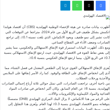
فيسبوك
‫X
واتساب
تيلقرام
أظهرت بيانات صادرة عن هيئة الإحصاء الوطنية الهولندية (
CBS
) أن اقتصاد هولندا
انكمش بشكل طفيف في الربع الأول من عام 2024، متراجعا عن التوقعات التي
كانت تشير إلى نمو طفيف. ويعود الانكماش، الذي بلغت نسبته 0.1٪، إلى تراجع
الصادرات وضعف الأداء في القطاع الصناعي.
ومع ذلك، أظهرت البيانات استمرار قوة الإنفاق الاستهلاكي والحكومي، مما يشير
إلى بعض نقاط القوة في الاقتصاد الهولندي. حيث ارتفع الإنفاق الاستهلاكي بنسبة
0.7٪ في الربع الأول، بينما ارتفع الإنفاق الحكومي بنسبة 0.6٪.
يُعزى الإنفاق الاستهلاكي القوي جزئيا إلى الطقس المعتدل في فصل الشتاء، مما
أدى إلى انخفاض الإنفاق على الطاقة والوقود. كما زاد الأسر إنفاقها على الملابس
والأحذية ورحلات العطلات.
من ناحية أخرى، تراجعت الصادرات، التي تمثل حوالي ثلاثة أرباع إجمالي الصادرات
الهولندية، بنسبة 6٪ عن العام السابق. وكان أكبر انخفاض في صادرات المواد
الغذائية والمواد الكيماوية والإلكترونيات والآلات.
على الرغم من هذا الانكماش، لا يزال البنك المركزي الهولندي (DNB) متمسكًا
بتوقعاته بنمو الاقتصاد الهولندي بنسبة 0.3٪ لهذا العام. ويُعزى هذا التفاؤل إلى
تحسن سوق العمل واستمرار الإنفاق الاستهلاكي القوي.