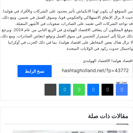
من المتوقع أن يكون لهذا الانكماش تأثير محدود على الشركات والأفراد في هولندا.
حيث لا يزال الإنفاق الاستهلاكي والحكومي قويا، وسوق العمل في تحسن. ومع ذلك،
قد تواجه الشركات التي تعتمد على الصادرات صعوبات في الأشهر المقبلة.
يتوقع المحللون أن يتعافى الاقتصاد الهولندي في الربع الثاني من عام 2024. ويرجع
ذلك جزئيًا إلى استمرار التحسن في سوق العمل وتوقع انتعاش الصادرات. ومع ذلك،
لا تزال هناك بعض المخاطر على اقتصاد هولندا، بما في ذلك الحرب في أوكرانيا
واحتمال حدوث ركود في الولايات المتحدة.
اقتصاد هولندا
الاقتصاد الهولندي
نسخ الرابط
شاركها
فيسبوك
‫X
ماسنجر
واتساب
تيلقرام
مشاركة عبر البريد
مقالات ذات صلة