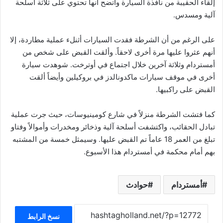
إلقاء الحقيبة من نافذة السيارة واتضح أنها تحتوي على ثلاثة أسلحة
آلية ومسدس.
على الرغم من أن الشرطة فقدت السيارات أثنلء عملية مطاردة، إلا
أنهم عثروا عليها مرة أخرى لاحقاً. وألقت القبض على شخص من
أمستردام وثلاثة آخرين خلال اجتماع في أوترخت. شوهدت سيارة
أخرى في موقف سيارات ماكدونالدز في بروكيلين وأيضاً ألقت
القبض على راكبيها.
كما فتشت الشرطة منزلاً في شارع كومينيوسات، حيث جرت عملية
تبادل الحقائب، واكتشفت أسلحة آلية وذخائر ومخدرات وأموالاً وفتاو
تبلغ من العمر 18 عاماً تم القبض عليها. وسيمثل خمسة من المشتبه
بهم أمام محكمة في أمستردام هذا الأسبوع.
أمستردام
حوادث
نسخ الرابط