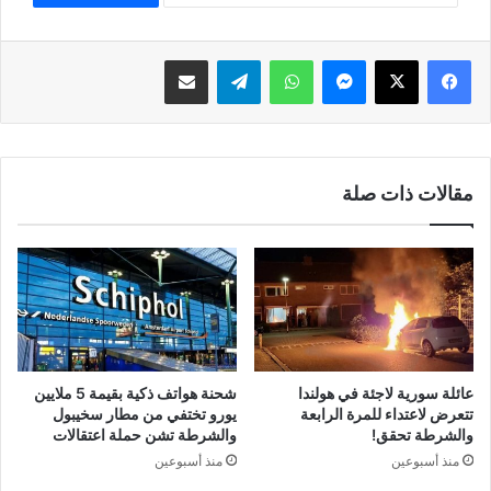
فيسبوك
‫X
ماسنجر
واتساب
تيلقرام
مشاركة عبر البريد
مقالات ذات صلة
عائلة سورية لاجئة في هولندا
شحنة هواتف ذكية بقيمة 5 ملايين
تتعرض لاعتداء للمرة الرابعة
يورو تختفي من مطار سخيبول
والشرطة تحقق!
والشرطة تشن حملة اعتقالات
منذ أسبوعين
منذ أسبوعين