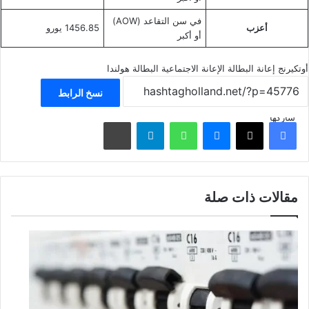
في سن التقاعد (AOW)
أعزب
1456.85 يورو
أو أكبر
أوتكيرنج
إعانة البطالة
الإعانة الاجتماعية
البطالة
هولندا
نسخ الرابط
شاركها
فيسبوك
‫X
ماسنجر
واتساب
تيلقرام
مشاركة عبر البريد
مقالات ذات صلة