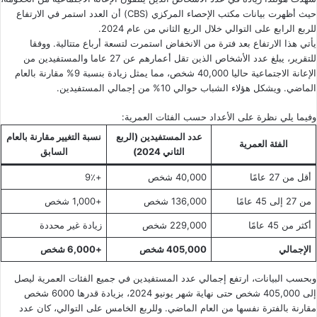
حيث أظهرت بيانات مكتب الإحصاء المركزي (CBS) أن العدد استمر في الارتفاع
للربع الرابع على التوالي خلال الربع الثاني من عام 2024.
يأتي هذا الارتفاع بعد فترة من الانخفاض استمرت لتسعة أرباع متتالية. ووفقا
للتقرير، يبلغ عدد الأشخاص الذين تقل أعمارهم عن 27 عاما والمستفيدين من
الإعانة الاجتماعية حاليا 40,000 شخص، مما يمثل زيادة بنسبة 9% مقارنة بالعام
الماضي. ويشكل هؤلاء الشباب حوالي 10% من إجمالي المستفيدين.
وفيما يلي نظرة على الأعداد حسب الفئات العمرية:
عدد المستفيدين (الربع
نسبة التغيير مقارنة بالعام
الفئة العمرية
الثاني 2024)
السابق
أقل من 27 عامًا
40,000 شخص
+9٪
من 27 إلى 45 عامًا
136,000 شخص
+1,000 شخص
أكثر من 45 عامًا
229,000 شخص
زيادة غير محددة
الإجمالي
405,000 شخص
+6,000 شخص
وبحسب البيانات، ارتفع إجمالي عدد المستفيدين في جميع الفئات العمرية ليصل
إلى 405,000 شخص حتى نهاية شهر يونيو 2024، بزيادة قدرها 6000 شخص
مقارنة بالفترة نفسها من العام الماضي. وللربع الخامس على التوالي، كان عدد