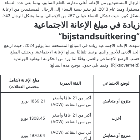
الرجال المستفيدين من الإعانة أعلى مقارنة بالعام السابق، بينما بقي عدد النساء
مستقرا. ومنذ عام 2013، لم تتغير نسبة النساء إلى الرجال المستفيدين من الإعانة
بشكل كبير، حيث تشكل النساء حوالي 57٪ من الإجمالي، بينما يشكل الرجال 43٪.
زيادة في مبلغ الإعانة الاجتماعية
“
bijstandsuitkering
“
شهدت الإعانة الاجتماعية زيادة في المبالغ المستحقة منذ يوليو 2024، حيث ارتفع
الحد الأدنى للأجور والذي يرتبط تلقائيًا بمبالغ الإعانة الاجتماعية. ويختلف المبلغ
حسب الوضع الاجتماعي والعمر، وفقًا لما ورد من الحكومة الوطنية الهولندية
(Rijksoverheid). وفيما يلي جدول يوضح هذه المبالغ:
مبلغ الإعانة (شامل
الوضع الاجتماعي
الفئة العمرية
مخصص العطلات)
أكبر من 21 عامًا وأصغر
متزوج أو متعايش
1869.21 يورو
من سن التقاعد (AOW)
أكبر من 21 عامًا وأصغر
أعزب
1308.45 يورو
من سن التقاعد (AOW)
في سن التقاعد (AOW)
متزوج أو متعايش
1976.64 يورو
أو أكبر