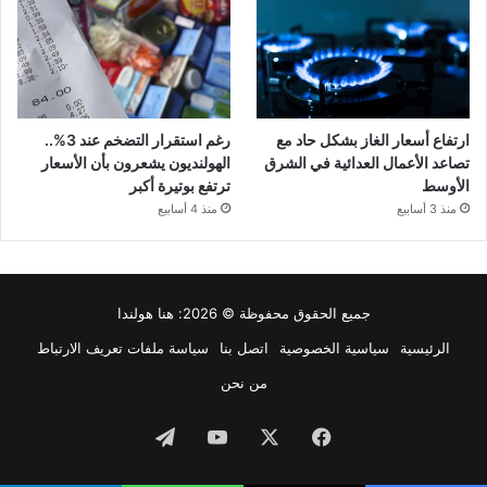
ارتفاع أسعار الغاز بشكل حاد مع
رغم استقرار التضخم عند 3%..
تصاعد الأعمال العدائية في الشرق
الهولنديون يشعرون بأن الأسعار
الأوسط
ترتفع بوتيرة أكبر
منذ 3 أسابيع
منذ 4 أسابيع
جميع الحقوق محفوظة © 2026:
هنا هولندا
الرئيسية
سياسية الخصوصية
اتصل بنا
سياسة ملفات تعريف الارتباط
من نحن
فيسبوك
‫X
‫YouTube
تيلقرام