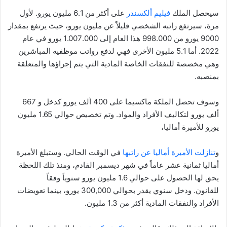
سيحصل الملك
فيليم ألكسندر
على أكثر من 6.1 مليون يورو. لأول
مرة، سيرتفع راتبه الشخصي قليلاً عن مليون يورو، حيث يرتفع بمقدار
9000 يورو من 998.000 هذا العام إلى 1.007.000 يورو في عام
2022. أما 5.1 مليون الأخرى فهي لدفع رواتب موظفيه المباشرين
وهي مخصصة للنفقات الخاصة المادية التي يتم إجراؤها والمتعلقة
بمنصبه.
وسوف تحصل الملكة ماكسيما على 400 ألف يورو كدخل و 667
ألف يورو لتكاليف الأفراد والمواد. وتم تخصيص حوالي 1.65 مليون
يورو للأميرة أماليا،
و
تنازلت الأميرة أماليا عن راتبها
في الوقت الحالي. وستبلغ الأميرة
أماليا ثمانية عشر عاماً في شهر ديسمبر القادم، ومنذ تلك اللحظة
يحق لها الحصول على حوالي 1.6 مليون يورو سنوياً وفقاً
للقانون. ودخل سنوي يقدر بحوالي 300,000 يورو، بينما تعويضات
الأفراد والنفقات المادية أكثر من 1.3 مليون.