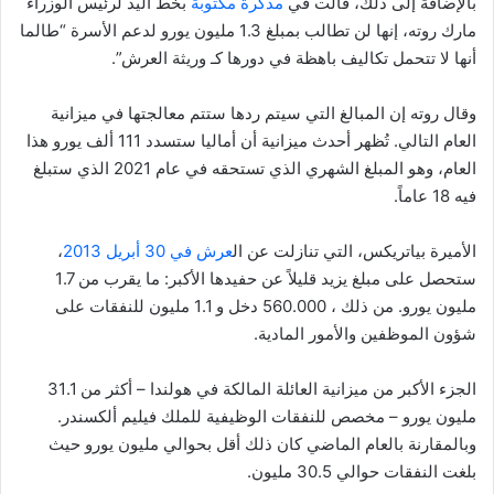
بالإضافة إلى ذلك، قالت في
مذكرة مكتوبة
بخط اليد لرئيس الوزراء
مارك روته، إنها لن تطالب بمبلغ 1.3 مليون يورو لدعم الأسرة “طالما
أنها لا تتحمل تكاليف باهظة في دورها كـ وريثة العرش”.
وقال روته إن المبالغ التي سيتم ردها ستتم معالجتها في ميزانية
العام التالي. تُظهر أحدث ميزانية أن أماليا ستسدد 111 ألف يورو هذا
العام، وهو المبلغ الشهري الذي تستحقه في عام 2021 الذي ستبلغ
فيه 18 عاماً.
الأميرة بياتريكس، التي تنازلت عن ال
عرش في 30 أبريل 2013
،
ستحصل على مبلغ يزيد قليلاً عن حفيدها الأكبر: ما يقرب من 1.7
مليون يورو. من ذلك ، 560.000 دخل و 1.1 مليون للنفقات على
شؤون الموظفين والأمور المادية.
الجزء الأكبر من ميزانية العائلة المالكة في هولندا – أكثر من 31.1
مليون يورو – مخصص للنفقات الوظيفية للملك فيليم ألكسندر.
وبالمقارنة بالعام الماضي كان ذلك أقل بحوالي مليون يورو حيث
بلغت النفقات حوالي 30.5 مليون.