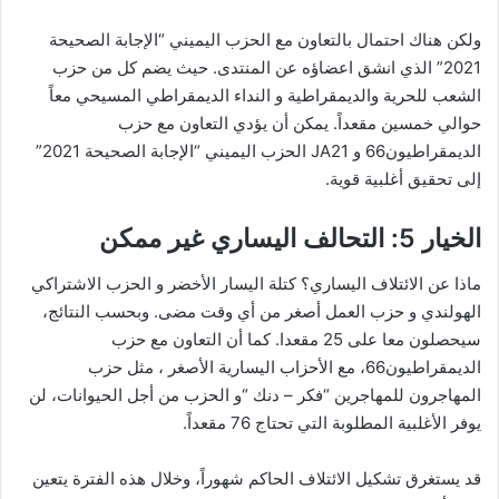
ولكن هناك احتمال بالتعاون مع الحزب اليميني “الإجابة الصحيحة
2021” الذي انشق اعضاؤه عن المنتدى. حيث يضم كل من حزب
الشعب للحرية والديمقراطية و النداء الديمقراطي المسيحي معاً
حوالي خمسين مقعداً. يمكن أن يؤدي التعاون مع حزب
الديمقراطيون66 و JA21 الحزب اليميني “الإجابة الصحيحة 2021”
إلى تحقيق أغلبية قوية.
الخيار 5:
التحالف اليساري غير ممكن
ماذا عن الائتلاف اليساري؟ كتلة اليسار الأخضر و الحزب الاشتراكي
الهولندي و حزب العمل أصغر من أي وقت مضى. وبحسب النتائج،
سيحصلون معا على 25 مقعدا. كما أن التعاون مع حزب
الديمقراطيون66، مع الأحزاب اليسارية الأصغر ، مثل حزب
المهاجرون للمهاجرين “فكر – دنك “و الحزب من أجل الحيوانات، لن
يوفر الأغلبية المطلوبة التي تحتاج 76 مقعداً.
قد يستغرق تشكيل الائتلاف الحاكم شهوراً، وخلال هذه الفترة يتعين