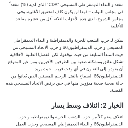
مقعد و النداء الديمقراطي المسيحي “CDA” الذي لديه (15) مقعداً
في مجلس النواب – فهذا لن يكون كاف لتحقيق الأغلبية. وفي
مجلس الشيوخ، لدى هذه الأحزاب الثلاثة أقل من عشرة مقاعد
للأغلبية.
يمكن لـ حزب الشعب للحرية والديمقراطية و النداء الديمقراطي
المسيحي و حزب الديمقراطيون66 و حزب الاتحاد المسيحي من
حيث المبدأ المتابعة من حيث توقفوا، لكن القضايا الطبية الأخلاقية
تشكل عائق ومشكلة صعبة بين الطرفين الأخيرين. ومن غير المتوقع
أن يعودوا إلى التعاون في أي وقت قريب. حيث يريد
الديمقراطيون66 السماح بالقتل الرحيم للمسنين الذين يُعانوا من
حالة صحية صعبة ميؤوس منها في حين يرفض الاتحاد المسيحي هذه
القضية.
الخيار 2: ائتلاف وسط يسار
ائتلاف يضم كلاً من حزب الشعب للحرية والديمقراطية و حزب
الديمقراطيون66 و النداء الديمقراطي المسيحي وحزب العمل