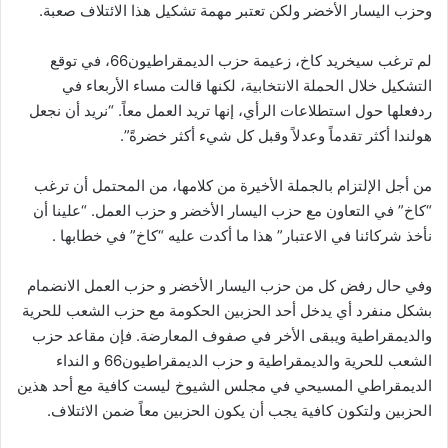
وحزب اليسار الأخضر ولكن تعتبر مهمة تشكيل هذا الائتلاف صعبة.
لم ترغب سيخريد كاخ، زعيمة حزب الديمقراطيون66، في توقع
التشكيل خلال الحملة الانتخابية، لكنها قالت مساء الأربعاء في
ردفعلها حول استطلاعات الرأي، إنها تريد العمل معاً. “نريد أن نجعل
هولندا أكثر تقدماً وعدلاً وقبل كل شيء أكثر خضرةً”.
من أجل الإلتزام بالجملة الأخيرة من كلامها، من المحتمل أن ترغب
“كاخ” في التعاون مع حزب اليسار الأخضر و حزب العمل. “علينا أن
نأخذ شركائنا في الاعتبار” هذا ما أكدت عليه “كاخ” في خطابها .
وفي حال رفض كل من حزب اليسار الأخضر و حزب العمل الانضمام
بشكل منفرد أي يدخل أحد الحزبين الحكومة مع حزب الشعب للحرية
والديمقراطية ويبقى الأخر في صفوف المعارضة. فإن مقاعد حزب
الشعب للحرية والديمقراطية و حزب الديمقراطيون66 و النداء
الديمقراطي المسيحي في مجلس الشيوخ ليست كافية مع أحد هذين
الحزبين ولتكون كافية يجب أن يكون الحزبين معاً ضمن الائتلاف.