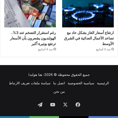
ارتفاع أسعار الغاز بشكل حاد مع
رغم استقرار التضخم عند 3%..
تصاعد الأعمال العدائية في الشرق
الهولنديون يشعرون بأن الأسعار
الأوسط
ترتفع بوتيرة أكبر
منذ 3 أسابيع
منذ 4 أسابيع
جميع الحقوق محفوظة © 2026:
هنا هولندا
الرئيسية
سياسية الخصوصية
اتصل بنا
سياسة ملفات تعريف الارتباط
من نحن
فيسبوك
‫X
‫YouTube
تيلقرام