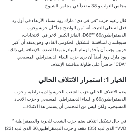
مجلس النواب و 38 مقعداً في مجلس الشيوخ.
قال زعيم حزب “في في دي” مارك روتا مساء الأربعاء في أول رد
فعل له على النتيجة أنه “من الواضح جداً” أن حزبه وحزب
الديمقراطيون66 “D66″، الفائز الكبير الآخر في الانتخابات،
سيجلسان لمناقشة التشكيل الحكومي القادم. وهو يعتقد أن أكبر
حزبين يجب أن يأخذوا زمام المبادرة بهذا الصدد. بالإضافة إلى ذلك،
يود مارك روتا أيضاً أن يرى حزب النداء الديمقراطي المسيحي
“CDA” حاضراً على طاولة مناقشة الإئتلاف.
الخيار 1: استمرار الائتلاف الحالي
يضم الائتلاف الحالي حزب الشعب للحرية والديمقراطية و حزب
الديمقراطيون66 و النداء الديمقراطي المسيحي و حزب الاتحاد
المسيحي، ولكن ليس من المحتمل أن يستمر هذا الائتلاف.
في حال تشكيل ائتلاف يضم حزب الشعب للحرية والديمقراطية ”
VVD” الذي لديه (35) مقعد و حزب الديمقراطيون66 الذي لديه (23)