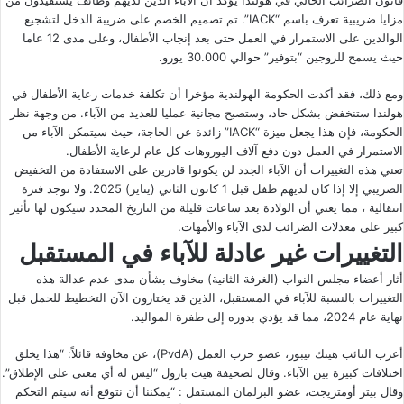
قانون الضرائب الحالي في هولندا يؤكد أن الآباء الذين لديهم وظائف يستفيدون من
مزايا ضريبية تعرف باسم “IACK”. تم تصميم الخصم على ضريبة الدخل لتشجيع
الوالدين على الاستمرار في العمل حتى بعد إنجاب الأطفال، وعلى مدى 12 عاما
حيث يسمح للزوجين “بتوفير” حوالي 30.000 يورو.
ومع ذلك، فقد أكدت الحكومة الهولندية مؤخرا أن تكلفة خدمات رعاية الأطفال في
هولندا ستنخفض بشكل حاد، وستصبح مجانية عمليا للعديد من الآباء. من وجهة نظر
الحكومة، فإن هذا يجعل ميزة “IACK” زائدة عن الحاجة، حيث سيتمكن الآباء من
الاستمرار في العمل دون دفع آلاف اليوروهات كل عام لرعاية الأطفال.
تعني هذه التغييرات أن الآباء الجدد لن يكونوا قادرين على الاستفادة من التخفيض
الضريبي إلا إذا كان لديهم طفل قبل 1 كانون الثاني (يناير) 2025. ولا توجد فترة
انتقالية ، مما يعني أن الولادة بعد ساعات قليلة من التاريخ المحدد سيكون لها تأثير
كبير على معدلات الضرائب لدى الآباء والأمهات.
التغييرات غير عادلة للآباء في المستقبل
أثار أعضاء
مجلس النواب
(الغرفة الثانية) مخاوف بشأن مدى عدم عدالة هذه
التغييرات بالنسبة للآباء في المستقبل، الذين قد يختارون الآن التخطيط للحمل قبل
نهاية عام 2024، مما قد يؤدي بدوره إلى طفرة المواليد.
أعرب النائب هينك نيبور، عضو حزب العمل (PvdA)، عن مخاوفه قائلاً: “هذا يخلق
اختلافات كبيرة بين الآباء. وقال لصحيفة هيت بارول “ليس له أي معنى على الإطلاق”.
وقال بيتر أومتزيجت، عضو البرلمان المستقل : “يمكننا أن نتوقع أنه سيتم التحكم