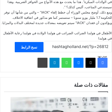
في الولادات المبكرة”. هذا ما يحدث مع هذه الأنواع من الحوافز الضريبية. وهذا
سيستدعي المتاعب، أليس كذلك؟ “.
ومع ذلك، أوضح مجلس الوزراء أن خطط إلغاء “IACK” – والتي من شأنها أن توفر
للحكومة 1.7 مليار يورو سنويا – ستستمر كما هو مذكور في اتفاقية الائتلاف.
ويؤكدون أن فقدان “IACK” سيتم تعويضه بمعدلات جديدة لمختلف البدلات والمزايا.
الأطفال في هولندا
الضرائب
الضرائب في هولندا
الولادة في هولندا
رعاية الأطفال
في هولندا
نسخ الرابط
شاركها
فيسبوك
‫X
ماسنجر
واتساب
تيلقرام
مشاركة عبر البريد
مقالات ذات صلة