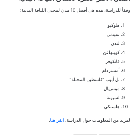
وفقاً للدراسة، هذه هي أفضل 10 مدن لمحبي اللياقة البدنية:
طوكيو
سيدني
لندن
كوبنهاغن
فانكوفر
أمستردام
تل أبيب “فلسطين المحتلة”
مونتريال
لشبونة
هلسنكي
لمزيد من المعلومات حول الدراسة،
انقر هنا
.