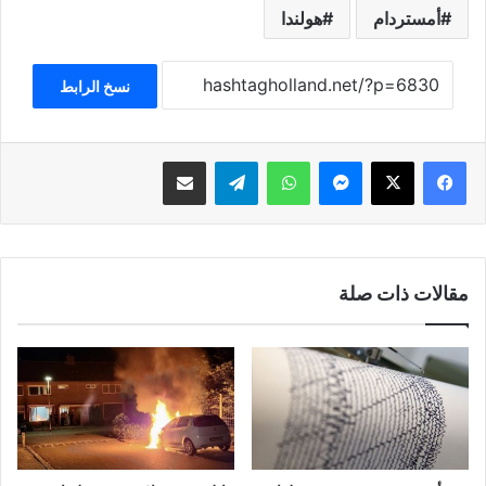
أمستردام
هولندا
نسخ الرابط
فيسبوك
‫X
ماسنجر
واتساب
تيلقرام
مشاركة عبر البريد
مقالات ذات صلة