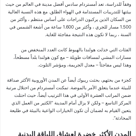
وفقاً للدراسة، تعد أمستردام سادس أفضل مدينة في العالم من حيث
بيئتها للتدريبات المستدامة في الهواء الطلق. مع هذه النسبة العالية
من السكان الذين يركبون الدراجات على أساس منتظم ، وأكثر من
1.500 مسار للجري ، وأكثر من 1.600 ساعة من أشعة الشمس في
السنة ، ربما لا تكون هذه النتيجة مفاجئة للغاية.
الفئات التي خذلت هولندا بالهبوط كانت العدد المنخفض من
مسارات المشي لمسافات طويلة – مع كون هولندا بلداً مسطحاً،
وهذا ليس مفاجئاً – معدل الجريمة، ومؤشر التلوث.
كجزء من بحثهم، بحثت ريبوك أيضاً عن المدن الأوروبية الأكثر صداقة
للبيئة عندما يتعلق الأمر بالموضة. تمكنت أمستردام من احتلال مرتبة
ضمن المراتب العشرة الأولى في هذا الترتيب أيضاً، حيث احتلت
المركز التاسع – ولكن لا يزال أمام المدينة “الكثير من العمل الذي
يتعين القيام به لضمان أن تكون الخيارات الواعية بالبيئة في طليعة
المحادثة”.
المدن الأكثر خضرة لعشاق اللياقة البدنية