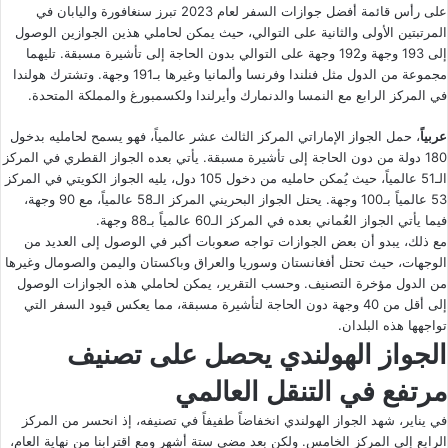
على رأس قائمة أفضل جوازات السفر لعام 2023 تبرز سنغافورة واليابان في
المرتبتين الأولى والثانية على التوالي، حيث يمكن لحاملي هذين الجوازين الوصول
إلى 193 وجهة و192 وجهة على التوالي بدون الحاجة إلى تأشيرة مسبقة. تليهما
مجموعة من الدول مثل فنلندا وفرنسا وألمانيا وغيرها بـ191 وجهة. وتشترك هولندا
في المركز الرابع مع النمسا والدنمارك وأيرلندا ولكسمبورغ والمملكة المتحدة.
عربياً
، حمل الجواز الإماراتي المركز الثالث عشر عالمياً، فهو يسمح لحامليه بدخول
180 دولة من دون الحاجة إلى تأشيرة مسبقة. يأتي بعده الجواز القطري في المركز
الـ51 عالمياً، حيث يُمكن حامليه من دخول 105 دول، يليه الجواز الكويتي في المركز
53 عالمياً بـ100 وجهة. يحتل الجواز البحريني المركز الـ58 عالمياً، مع 90 وجهة،
فيما يأتي الجواز العُماني بعده في المركز الـ60 عالمياً بـ88 وجهة.
مع ذلك، يبدو أن بعض الجوازات تواجه صعوبات أكبر في الوصول إلى العديد من
الوجهات، حيث تحتل أفغانستان وسوريا والعراق وباكستان واليمن والصومال وغيرها
من الدول مؤخرة التصنيف. وحسب التقرير، يمكن لحاملي هذه الجوازات الوصول
إلى أقل من 40 وجهة دون الحاجة لتأشيرة مسبقة، مما يعكس قيود السفر التي
تواجهها هذه البلدان.
الجواز الهولندي يحصل على تصنيف
مرتفع في التنقل العالمي
في يناير، شهد الجواز الهولندي انخفاضاً طفيفاً في تصنيفه، إذ انحسر من المركز
الرابع إلى المركز الخامس. ولكن بعد مضي ستة أشهر ومع اقترابنا من نهاية العام،