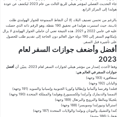
جاء التحديث الفصلي لمؤشر هينلي للربع الثالث من عام 2023 ليكشف عن عودة
هولندا إلى المركز الرابع.
بالرغم من تحسن تصنيف البلاد، إلا أن النقاط الممنوحة للجواز الهولندي ظلت
ثابتة، حيث استمرت هولندا في تحقيق 190 نقطة، وهو الرقم ذاته الذي حصلت
عليه في عامي 2022 و 2021. هذه النتيجة تعني أن حاملي الجواز الهولندي لا يزال
بإمكانهم السفر إلى 190 دولة حول العالم دون الحاجة إلى تقديم طلب للحصول
على تأشيرة قبل السفر.
أفضل وأضعف جوازات السفر لعام
2023
وفقا لأحدث إصدار من مؤشر هينلي لجوازات السفر لعام 2023، يتبيّن أن
أفضل
جوازات السفر في العالم هي:
سنغافورة (193 وجهة)
واليابان (192 وجهة)
فنلندا وفرنسا وألمانيا وإيطاليا وكوريا الجنوبية وإسبانيا والسويد (191 وجهة)
النمسا والدنمارك وأيرلندا ولكسمبورغ وهولندا والمملكة المتحدة (190 وجهة)
بلجيكا ومالطا والنرويج والبرتغال (189 وجهة)
استراليا ونيوزلندا وسويسرا (188 وجهة)
كندا والتشيك واليونان وبولندا والولايات المتحدة (187 وجهة)
هنغاريا (186 وجهة)