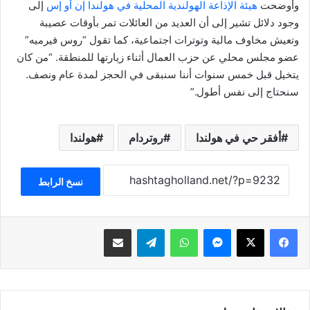
وأوضحت
هيئة الإذاعة الهولندية المحلية في هولندا إن أو إس
إلى
وجود دلائل تشير إلى أن العديد من العائلات تمر بأوقات عصيبة
وتعيش مخاوف مالية وتوترات اجتماعية، كما تقول “روس فيرميه”
عضو مجلس محلي عن حزب العمال أثناء زيارتها للمنطقة. “من كان
يتخيل قبل خمس سنوات أننا سنبقى في الحجز لمدة عام ونصف.
سنحتاج إلى نفس أطول.”
أفقر حي في هولندا
روتردام
هولندا
نسخ الرابط
فيسبوك
‫X
ماسنجر
واتساب
تيلقرام
مشاركة عبر البريد