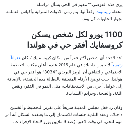
يرى هذه الفوضى؟” مقيم في الحي يسأل مراسلة
محطة
راينموند
. وفقاً لها، يتم رمي الأدوات المنزلية وأكياس القمامة
بجوار الحاويات كل يوم.
1100 يورو لكل شخص يسكن
كروسفايك
أفقر حي في هولندا
“قد لا تجد أي شخص أكثر فقراً من سكان كروسفايك”، كان
عنواناً
رئيسي
اً لألخمين داخبلاد في عام 2016 عندما أعلن مكتب التخطيط
الاجتماعي والثقافي أن الرمز البريدي “3034” هو أفقر حي في
هولندا. حيث توضح الأرقام المتعلقة بالبطالة هذه الحقيقة، بالإضافة
إلى عوامل أخرى من الاستحقاقات، مثل، النمو في الفقر، ونقص
اللغة، والصحة، وجرائم (الشباب).
وكان رد فعل مجلس المدينة سريعاً على تقرير التخطيط و ألخمين
داخبلاد. وعقد البلدية جلسات للاستماع إلى ما يعتقده السكان أنه أمر
مهم للحي. في وقت لاحق، رُصد 9 ملايين يورو لاتخاذ الإجراءات،