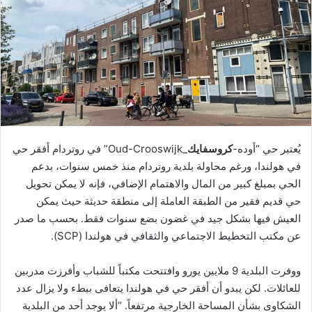
يُعتبر حي “أوده-
كروسفايك
_Oud-Crooswijk” في روتردام أفقر حي
في هولندا، ورغم محاولة بلدية روتردام منذ خمس سنوات، بدعم
الحي بمبلغ كبير من المال والاهتمام الإضافي، فإنه لا يمكن تحويل
حي قديم فقير من الطبقة العاملة إلى منطقة حديثة حيث يمكن
العيش فيها بشكل جيد في غضون بضع سنوات فقط. بحسب ما صدر
عن مكتب التخطيط الاجتماعي والثقافي في هولندا (SCP).
ووفرت البلدية 9 ملايين يورو وافتتحت مكتباً للشباب وأفرزت مدربين
للعائلات. لكن يبدو أن أفقر حي في هولندا يتعافى ببطء ولا يزال عدد
الشكاوى بشأن المساحة الخارجية مرتفعاً. “ألا يوجد أحد من البلدية