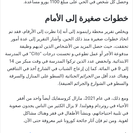
وحصل كل شخص في الحي على مبلغ 1100 يورو مساعدة.
خطوات صغيرة إلى الأمام
ويخلص تقرير محطة راينموند إلى أنه إذا نظرت إلى الأرقام، فقد تم
اتخاذ خطوات صغيرة منذ ذلك الحين. وأشار التقرير إلى عدة أمور
تحققت، حيث حصل المزيد من الأشخاص الذين لديهم وظيفة
مدفوعة الأجر أو عمل تطوعي.و تحسنت درجات “Cito” في المدرسة
الابتدائية. وانخفض عدد الذين تركوا المدرسة في وقت مبكر من 14
إلى 9 في المائة. كما إن إزعاج الشباب في الشارع آخذ في التناقص
وهناك عدد أقل
من الجرائم الجنائية
(السطو على المنازل والسرقة
والسطو في الشوارع والجرائم العنيفة).
ومع ذلك، في عام 2021، مازال كروسفايك أيضاً واحد من أفقر
الأحياء في روتردام وهولندا. لا يزال الكثير من الناس يجدون صعوبة
في تلبية احتياجاتهم، وينشأ الأطفال في فقر وهناك مشاكل
لغوية. ومن ثم فإن آثار جائحة كورونا غير معروفة حتى الآن.