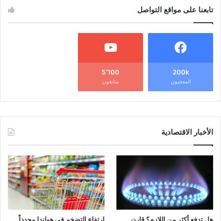
تابعنا على مواقع التواصل
5٬100
200k
المعجبون
متابعون
الأخبار الاقتصادية
هل تدفع أكثر من اللازم؟ قارن
ارتفاع التضخم في هولندا مجدداً