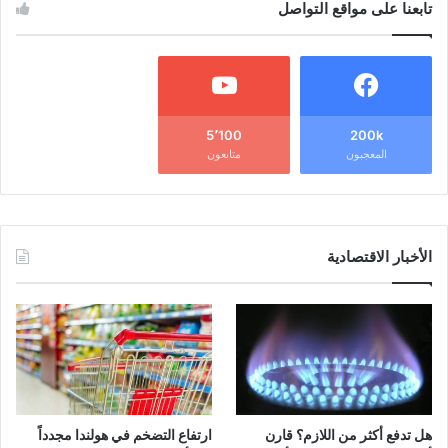
تابعنا على مواقع التواصل
5٬100
200k
المعجبون
متابعون
الأخبار الاقتصادية
هل تدفع أكثر من اللازم؟ قارن
ارتفاع التضخم في هولندا مجدداً