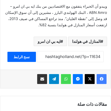
ويبدو أن الخبراء يتفقون مع الاقتصاديين من بنك ايه بي ان امرو –
ABN Amro ، البنك الهولندي البارز ، مشيرين إلى أن سوق الإسكان
قد وصل إلى “نقطة الغليان”. منذ تراجع المساكن في صيف 2013،
ارتفعت أسعار المنازل في هولندا بنسبة 82%.
المنازل في هولندا
ايه بي ان امرو
نسخ الرابط
فيسبوك
‫X
ماسنجر
واتساب
تيلقرام
مشاركة عبر البريد
مقالات ذات صلة