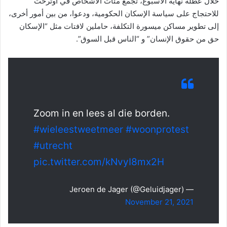
خلال عطلة نهاية الأسبوع، تجمع مئات الأشخاص في أوترخت
للاحتجاج على سياسة الإسكان الحكومية، ودعوا، من بين أمور أخرى،
إلى تطوير مساكن ميسورة التكلفة، حاملين لافتات مثل “الإسكان
حق من حقوق الإنسان” و “الناس قبل السوق”.
Zoom in en lees al die borden.
#wieleestweetmeer
#woonprotest
#utrecht
pic.twitter.com/kNvyI8mx2H
— Jeroen de Jager (@Geluidjager)
November 21, 2021