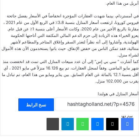
أبريل من هذا العام.
في أمستردام، بينما شهدت العقارات المؤجرة انخفاضاً في الأسعار بفضل جائحة
فيروس كورونا، ارتفعت أسعار المنازل بنسبة 3،8٪ في الربع الأول من عام 2021 ،
مقارنةً بالربع الأخير من عام 2020، وكانت الأسعار أعلى بنسبة 1٪ عن قبل عام.
يعزو الخبراء هذه الزيادة إلى حزم الدعم المالي المكثفة التي أتاحتها الحكومة
الهولندية، وأشاروا إلى أنه نظراً لتعذر السفر وإغلاق المتاجر والمطاعم لأشهر
متتالية، فقد تمكن الناس من خفض الإنفاق. حيث باتوا يستخدمون الآن هذه الأموال
لشراء منزل.
كما أشارت ” سي بي إس” إلى أن عدد مبيعات المنازل التي تمت قد انخفضت منذ
شهر مايو الماضي. وفقاً لسجل العقارات، تم بيع 16.126 منزلاً في مايو 2021 ، أي
أقل بنسبة 12.1 بالمائة عن العام السابق. بين يناير ومايو من هذا العام، تم تبادل ما
يقرب من 102.000 منزل.
أسعار المنازل في هولندا
نسخ الرابط
شاركها
فيسبوك
‫X
ماسنجر
واتساب
تيلقرام
مشاركة عبر البريد