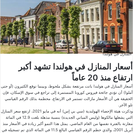
المنازل في هولندا
أسعار المنازل في هولندا تشهد أكبر
ارتفاع منذ 20 عاماً
أسعار المنازل في هولندا باتت مرتفعة بشكل ملحوظ، وبينما توقع الكثيرون (أو حتى
أملوا) أن تؤدي جائحة فيروس كورونا المستمرة إلى تراجع في سوق الإسكان، فإن
الحقيقة هي أن الأسعار مازالت تستمر في الارتفاع، محطمة بذلك الرقم القياسي
تلو الآخر.
وذكرت هيئة الإحصاء الهولندية (سي بي إس) أنه في مايو 2021، ارتفع سعر المنازل
التي يشغلها مالكوها (وليس المباني الجديدة) بنسبة مذهلة بلغت 12.9 في المائة
مقارنة بالفترة نفسها من العام الماضي. يمثل هذا النمو أكبر زيادة في الأسعار منذ
أبريل 2001، والذي حطم الرقم القياسي البالغ 11.5 في المائة الذي تم تسجيله في