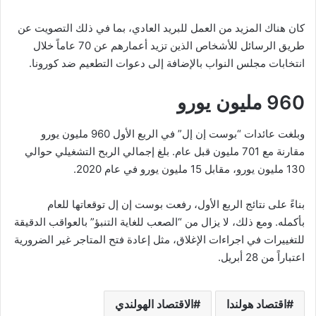
كان هناك المزيد من العمل للبريد العادي، بما في ذلك التصويت عن
طريق الرسائل للأشخاص الذين تزيد أعمارهم عن 70 عاماً خلال
انتخابات مجلس النواب بالإضافة إلى دعوات التطعيم ضد كورونا.
960 مليون يورو
وبلغت عائدات “بوست إن إل” في الربع الأول 960 مليون يورو
مقارنة مع 701 مليون قبل عام. بلغ إجمالي الربح التشغيلي حوالي
130 مليون يورو، مقابل 15 مليون يورو في عام 2020.
بناءً على نتائج الربع الأول، رفعت بوست إن إل توقعاتها للعام
بأكمله. ومع ذلك، لا يزال من “الصعب للغاية التنبؤ” بالعواقب الدقيقة
للتغييرات في اجراءات الإغلاق، مثل إعادة فتح المتاجر غير الضرورية
اعتباراً من 28 أبريل.
اقتصاد هولندا
الاقتصاد الهولندي