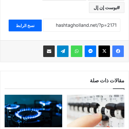
بوست إن إل
نسخ الرابط
فيسبوك
‫X
ماسنجر
واتساب
تيلقرام
مشاركة عبر البريد
مقالات ذات صلة